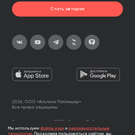
Стать автором
2026, ООО «Альпина Паблишер»
Все права защищены
Книги реализуются ООО «Альпина Паблишер»
по договору комиссии с ООО «Альпина нон-фикшн»,
Мы используем
файлы куки
и
рекомендательные
по договору комиссии с ООО «Альпина ПРО».
технологии
.
Продолжая пользоваться сайтом, вы