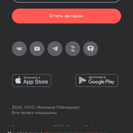
Стать автором
2026, ООО «Альпина Паблишер»
Все права защищены
Книги реализуются ООО «Альпина Паблишер»
по договору комиссии с ООО «Альпина нон-фикшн»,