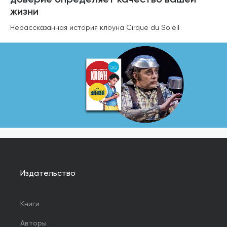
доверие определяет качество вашей
жизни
Нерассказанная история клоуна Cirque du Soleil
Издательство
Книги
Авторы