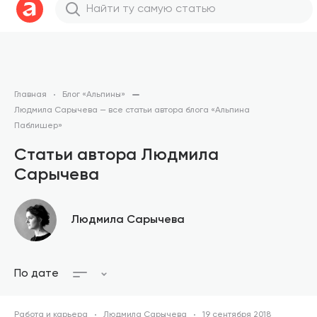
Главная
Блог «Альпины»
Людмила Сарычева — все статьи автора блога «Альпина
Паблишер»
Статьи автора Людмила
Сарычева
Людмила Сарычева
По дате
Работа и карьера
Людмила Сарычева
19 сентября 2018