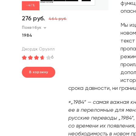
функц
-41%
опасн
276 руб.
464 руб.
Мы из
Покетбук
новом
1984
текст
пропа
Джордж Оруэлл
режим
6
проил
допол
В корзину
В корзину
истор
шт.
шт.
В корзине
В корзине
срока давности, ни грани
«„1984“ — самая важная к
ее в переломные для мен
русские переводы „1984“,
со времени их появления, 
необходимость в новом п