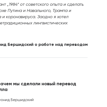
нт „1984“ от советского опыта и сделать
охе Путина и Навального, Трампа и
 и коронавируса. Заодно я хотел
нетрадиционных лингвистических
нид Бершидский о работе над переводом
 зачем мы сделали новый перевод
лла
еонид Бершидский