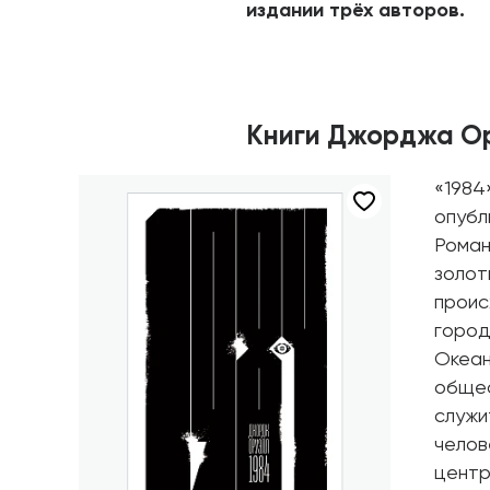
издании трёх авторов.
Книги Джорджа О
«1984
опубл
Роман
золот
проис
город
Океан
общес
служи
челов
центр