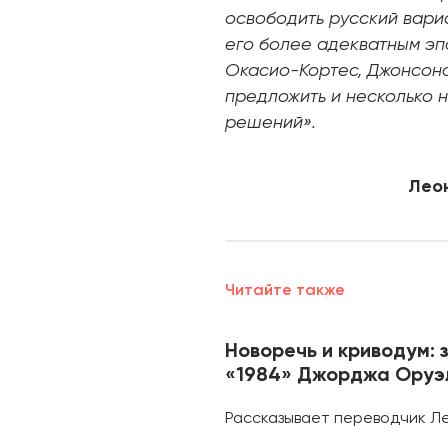
освободить русский вариа
его более адекватным эп
Окасио-Кортес, Джонсона
предложить и несколько 
решений».
Лео
Читайте также
Новоречь и криводум:
«1984» Джорджа Оруэ
Рассказывает переводчик Л