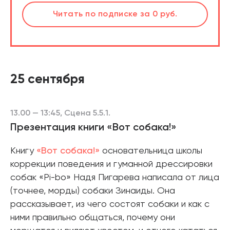
шт.
Слушать
Читать
по подписке
по подписке
за 0 руб.
за 0 руб.
Читать
по подписке
В корзине
за 0 руб.
25 сентября
13.00 — 13:45, Сцена 5.5.1.
Презентация книги «Вот собака!»
Книгу
«Вот собака!»
основательница школы
коррекции поведения и гуманной дрессировки
собак «Pi-bo» Надя Пигарева написала от лица
(точнее, морды) собаки Зинаиды. Она
рассказывает, из чего состоят собаки и как с
ними правильно общаться, почему они