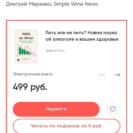
Дмитрий Мережко, Simple Wine News
Пить или не пить? Новая наука
об алкоголе и вашем здоровье
Дэвид Натт
Электронная книга
499 руб.
Подробнее
Подробнее
Подробнее
Перейти
Перейти
Слушать
Читать
Читать
Читать
Читать
по подписке
по подписке
по подписке
по подписке
по подписке
за 0 руб.
за 0 руб.
за 0 руб.
за 0 руб.
за 0 руб.