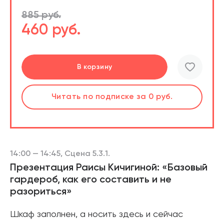
885 руб.
460 руб.
Перейти
Перейти
В корзину
шт.
Слушать
Читать
по подписке
по подписке
за 0 руб.
за 0 руб.
Читать
по подписке
В корзине
за 0 руб.
14:00 — 14:45, Сцена 5.3.1.
Презентация Раисы Кичигиной: «Базовый
гардероб, как его составить и не
разориться»
Шкаф заполнен, а носить здесь и сейчас