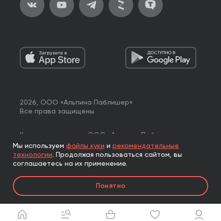
2026, ООО «Альпина Паблишер»
Все права защищены
Книги реализуются ООО «Альпина Паблишер»
по договору комиссии с ООО «Альпина нон-фикшн»,
Мы используем
файлы куки
и
рекомендательные
по договору комиссии с ООО «Альпина ПРО».
технологии
.
Продолжая пользоваться сайтом, вы
соглашаетесь на их применение.
Понятно