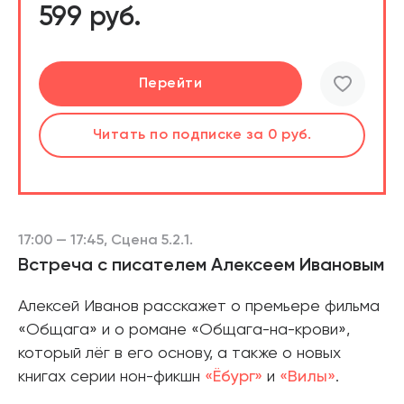
599 руб.
Подробнее
Перейти
Перейти
Слушать
Читать
Читать
по подписке
по подписке
по подписке
за 0 руб.
за 0 руб.
за 0 руб.
17:00 — 17:45, Сцена 5.2.1.
Встреча с писателем Алексеем Ивановым
Алексей Иванов расскажет о премьере фильма
«Общага» и о романе «Общага-на-крови»,
который лёг в его основу, а также о новых
книгах серии нон-фикшн
«Ёбург»
и
«Вилы»
.