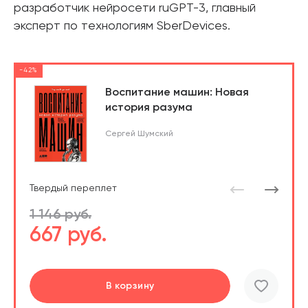
разработчик нейросети ruGPT-3, главный
эксперт по технологиям SberDevices.
-42%
Воспитание машин: Новая
история разума
Сергей Шумский
Твердый переплет
1 146 руб.
667 руб.
Перейти
Перейти
В корзину