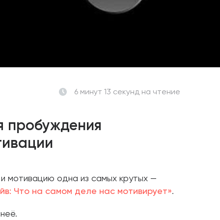
6 минут 13 секунд
на чтение
я пробуждения
тивации
 и мотивацию одна из самых крутых —
йв: Что на самом деле нас мотивирует»
.
неё.