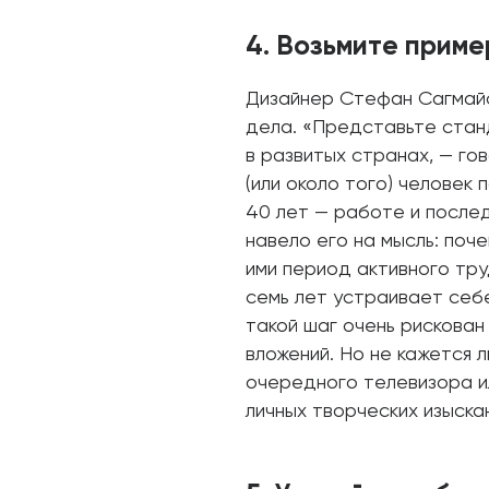
4. Возьмите прим
Дизайнер Стефан Сагмайс
дела. «Представьте стан
в развитых странах, — го
(или около того) челове
40 лет — работе и послед
навело его на мысль: поче
ими период активного тр
семь лет устраивает себе
такой шаг очень рискован
вложений. Но не кажется л
очередного телевизора и
личных творческих изыска