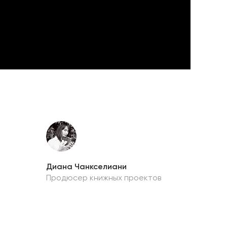
Диана Чанкселиани
Продюсер книжных проектов