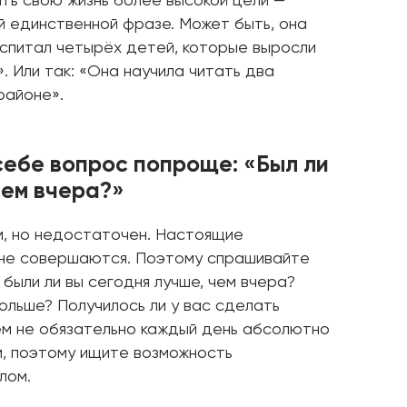
ть свою жизнь более высокой цели —
й единственной фразе. Может быть, она
оспитал четырёх детей, которые выросли
. Или так: «Она научила читать два
районе».
себе вопрос попроще: «Был ли
чем вчера?»
, но недостаточен. Настоящие
 не совершаются. Поэтому спрашивайте
 были ли вы сегодня лучше, чем вчера?
ольше? Получилось ли у вас сделать
м не обязательно каждый день абсолютно
м, поэтому ищите возможность
лом.