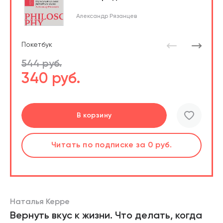
Александр Рязанцев
Покетбук
544 руб.
340 руб.
Подробнее
Перейти
В корзину
шт.
Читать
Читать
по подписке
по подписке
за 0 руб.
за 0 руб.
Читать
по подписке
В корзине
за 0 руб.
Наталья Керре
Вернуть вкус к жизни. Что делать, когда