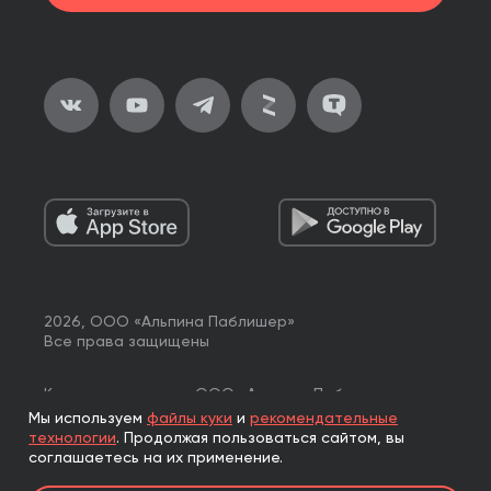
2026, ООО «Альпина Паблишер»
Все права защищены
Книги реализуются ООО «Альпина Паблишер»
по договору комиссии с ООО «Альпина нон-фикшн»,
Мы используем
файлы куки
и
рекомендательные
по договору комиссии с ООО «Альпина ПРО».
технологии
.
Продолжая пользоваться сайтом, вы
соглашаетесь на их применение.