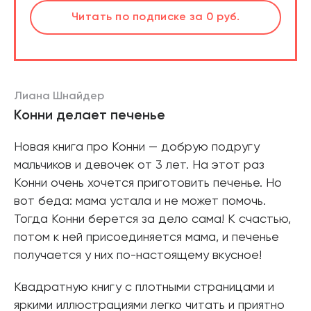
шт.
Читать
по подписке
за 0 руб.
Читать
по подписке
В корзине
за 0 руб.
Лиана Шнайдер
Конни делает печенье
Новая книга про Конни — добрую подругу
мальчиков и девочек от 3 лет. На этот раз
Конни очень хочется приготовить печенье. Но
вот беда: мама устала и не может помочь.
Тогда Конни берется за дело сама! К счастью,
потом к ней присоединяется мама, и печенье
получается у них по-настоящему вкусное!
Квадратную книгу с плотными страницами и
яркими иллюстрациями легко читать и приятно