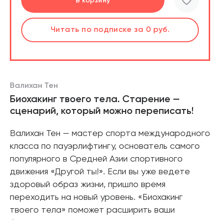
Перейти
Перейти
В корзину
В корзину
шт.
шт.
Слушать
Читать
по подписке
по подписке
за 0 руб.
за 0 руб.
Читать
Читать
по подписке
по подписке
В корзине
В корзине
за 0 руб.
за 0 руб.
Валихан Тен
Биохакинг твоего тела. Старение —
сценарий, который можно переписать!
Валихан Тен — мастер спорта международного
класса по пауэрлифтингу, основатель самого
популярного в Средней Азии спортивного
движения «Другой ты!». Если вы уже ведете
здоровый образ жизни, пришло время
переходить на новый уровень. «Биохакинг
твоего тела» поможет расширить ваши