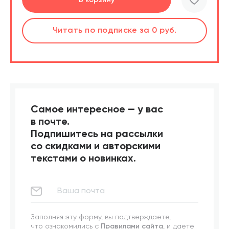
шт.
Читать
Читать
по подписке
по подписке
за 0 руб.
за 0 руб.
Читать
по подписке
В корзине
за 0 руб.
Самое интересное — у вас
в почте.
Подпишитесь на рассылки
со скидками и авторскими
текстами о новинках.
Заполняя эту форму, вы подтверждаете,
что ознакомились с
Правилами сайта
, и даете