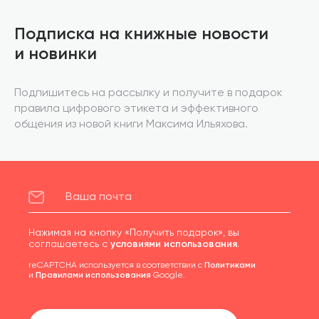
Подписка на книжные новости
и новинки
Подпишитесь на рассылку и получите в подарок
правила цифрового этикета и эффективного
общения из новой книги Максима Ильяхова.
Нажимая на кнопку «Получить подарок», вы
соглашаетесь с
условиями использования
.
reCAPTCHA используется в соответствии с
Политиками
и
Правилами использования
Google.