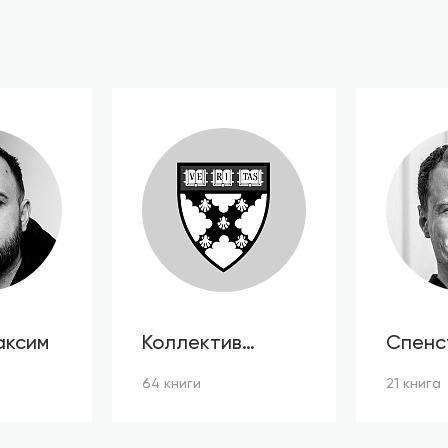
аксим
Коллектив
Спенс
авторов HBR
64 книги
21 книга