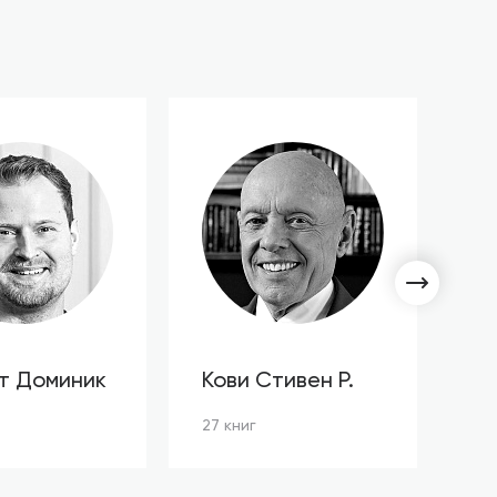
т Доминик
Кови Стивен Р.
С
Л
27 книг
3 к