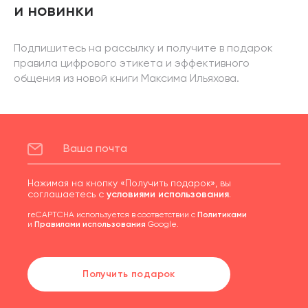
и новинки
Подпишитесь на рассылку и получите в подарок
правила цифрового этикета и эффективного
общения из новой книги Максима Ильяхова.
Нажимая на кнопку «Получить подарок», вы
соглашаетесь с
условиями использования
.
reCAPTCHA используется в соответствии с
Политиками
и
Правилами использования
Google.
Получить подарок