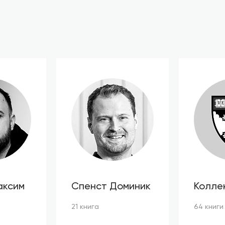
аксим
Спенст Доминик
Колле
автор
21 книга
64 книги