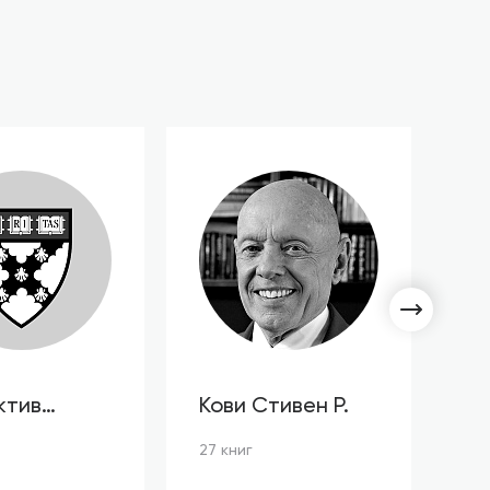
ктив
Кови Стивен Р.
С
ов HBR
Л
27 книг
3 к