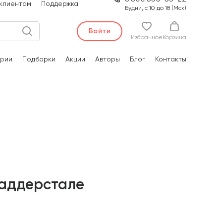
клиентам
Поддержка
Будни, с 10 до 18 (Мск)
Войти
Избранное
Корзина
рии
Подборки
Акции
Авторы
Блог
Контакты
Раддерстале