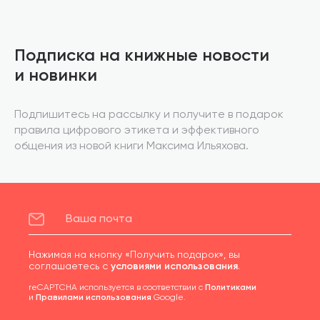
Подписка на книжные новости
и новинки
Подпишитесь на рассылку и получите в подарок
правила цифрового этикета и эффективного
общения из новой книги Максима Ильяхова.
Нажимая на кнопку «Получить подарок», вы
соглашаетесь с
условиями использования
.
reCAPTCHA используется в соответствии с
Политиками
и
Правилами использования
Google.