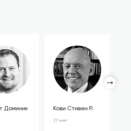
т Доминик
Кови Стивен Р.
С
Л
27 книг
3 к