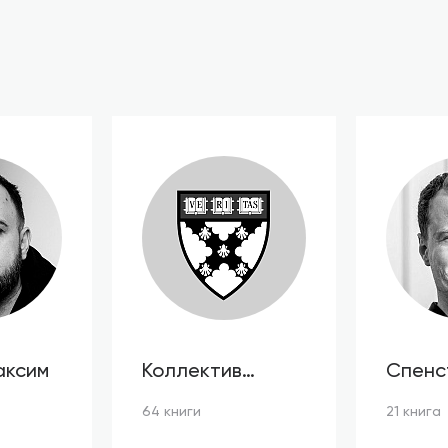
аксим
Коллектив
Спенс
авторов HBR
64 книги
21 книга