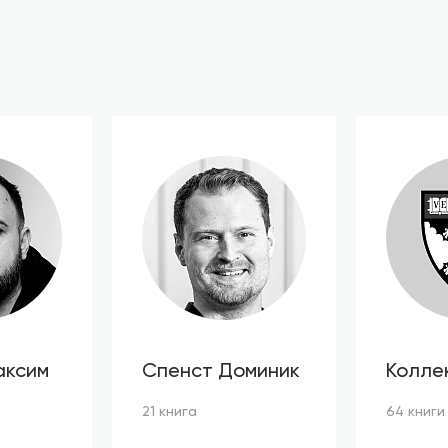
аксим
Спенст Доминик
Колле
автор
21 книга
64 книги