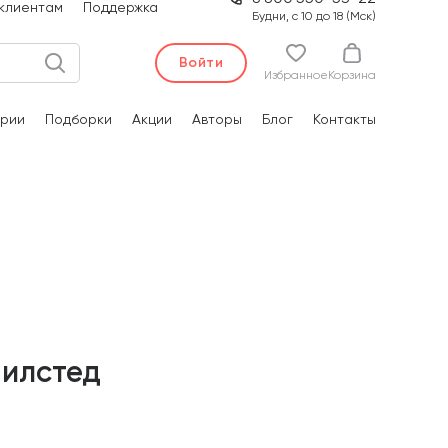
клиентам
Поддержка
Будни, с 10 до 18 (Мск)
Войти
Избранное
Корзина
рии
Подборки
Акции
Авторы
Блог
Контакты
Милстед