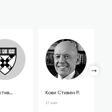
ктив
Кови Стивен Р.
С
ов HBR
Л
27 книг
3 к