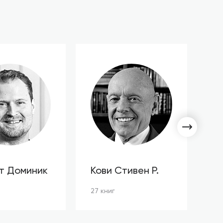
т Доминик
Кови Стивен Р.
С
Л
27 книг
3 к