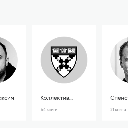
аксим
Коллектив
Спенс
авторов HBR
64 книги
21 книга