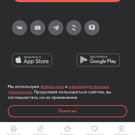
Мы используем
файлы куки
и
рекомендательные
2026, ООО «Альпина Паблишер»
технологии
.
Продолжая пользоваться сайтом, вы
Все права защищены
соглашаетесь на их применение.
Книги реализуются ООО «Альпина Паблишер»
Понятно
по договору комиссии с ООО «Альпина нон-фикшн»,
по договору комиссии с ООО «Альпина ПРО».
Главная
Каталог
Корзина
Избранное
Кабинет