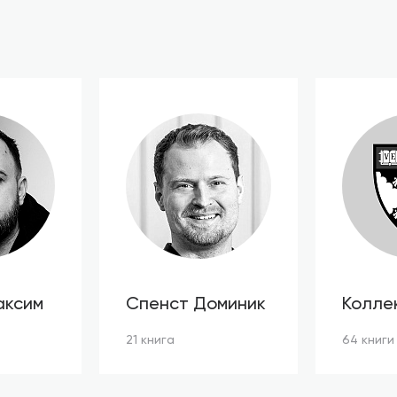
аксим
Спенст Доминик
Колле
автор
21 книга
64 книги