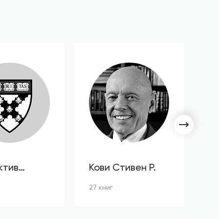
ктив
Кови Стивен Р.
С
ов HBR
Л
27 книг
3 к