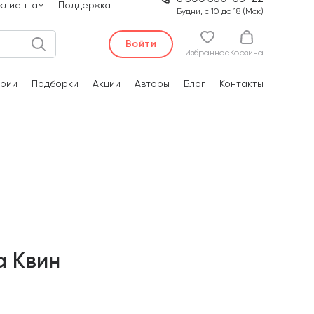
клиентам
Поддержка
Будни, с 10 до 18 (Мск)
Войти
Избранное
Корзина
рии
Подборки
Акции
Авторы
Блог
Контакты
а Квин