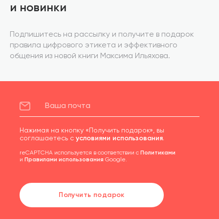
и новинки
Подпишитесь на рассылку и получите в подарок
правила цифрового этикета и эффективного
общения из новой книги Максима Ильяхова.
Нажимая на кнопку «Получить подарок», вы
соглашаетесь с
условиями использования
.
reCAPTCHA используется в соответствии с
Политиками
и
Правилами использования
Google.
Получить подарок