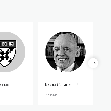
ктив
Кови Стивен Р.
С
ов HBR
Л
27 книг
3 к