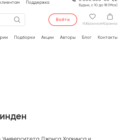
клиентам
Поддержка
Будни, с 10 до 18 (Мск)
Войти
Избранное
Корзина
рии
Подборки
Акции
Авторы
Блог
Контакты
Линден
 Университета Джонса Хопкинса и