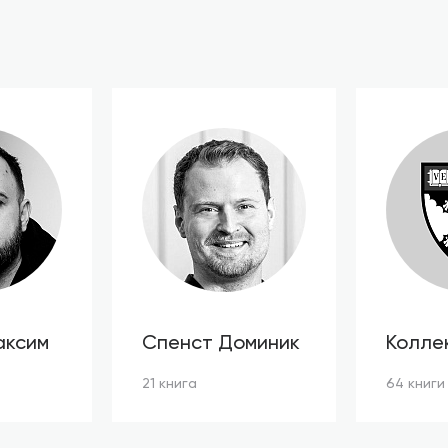
аксим
Спенст Доминик
Колле
автор
21 книга
64 книги