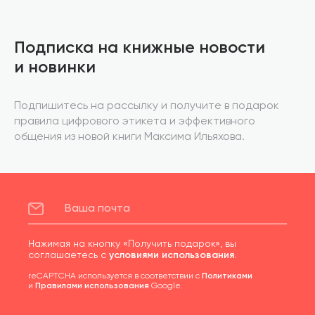
Подписка на книжные новости
и новинки
Подпишитесь на рассылку и получите в подарок
правила цифрового этикета и эффективного
общения из новой книги Максима Ильяхова.
Нажимая на кнопку «Получить подарок», вы
соглашаетесь с
условиями использования
.
reCAPTCHA используется в соответствии с
Политиками
и
Правилами использования
Google.