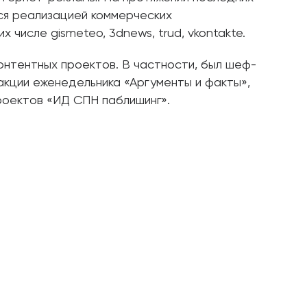
ся реализацией коммерческих
х числе gismeteo, 3dnews, trud, vkontakte.
онтентных проектов. В частности, был шеф-
кции еженедельника «Аргументы и факты»,
роектов «ИД СПН паблишинг».