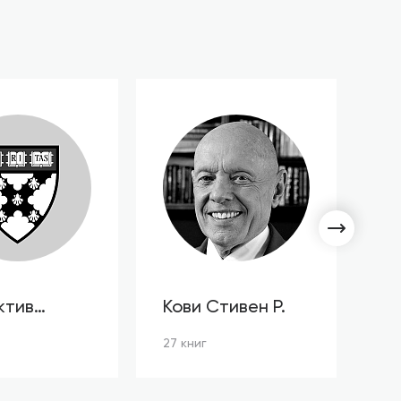
ктив
Кови Стивен Р.
С
ов HBR
Л
27 книг
3 к