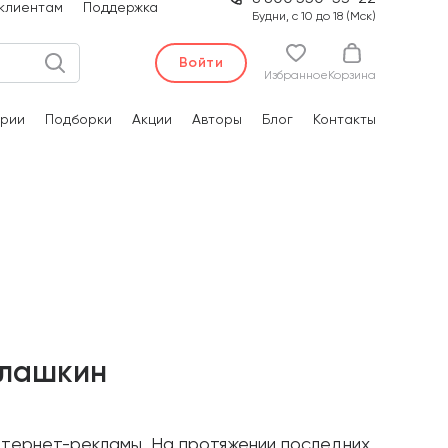
клиентам
Поддержка
Будни, с 10 до 18 (Мск)
Войти
Избранное
Корзина
рии
Подборки
Акции
Авторы
Блог
Контакты
Алашкин
нтернет-рекламы. На протяжении последних