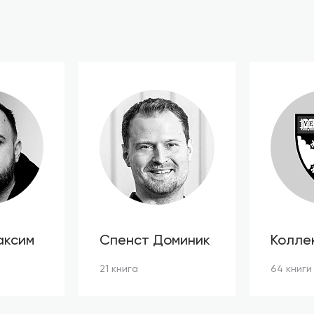
аксим
Спенст Доминик
Колле
автор
21 книга
64 книги