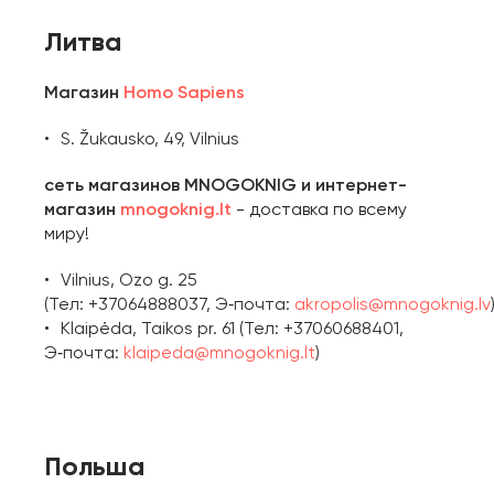
Литва
Магазин
Homo Sapiens
S. Žukausko, 49, Vilnius
сеть магазинов MNOGOKNIG и интернет-
магазин
mnogoknig.lt
- доставка по всему
миру!
Vilnius, Ozo g. 25
(Тел: +37064888037, Э‑почта:
akropolis@mnogoknig.lv
Klaipėda, Taikos pr. 61 (Тел: +37060688401,
Э‑почта:
klaipeda@mnogoknig.lt
)
Польша