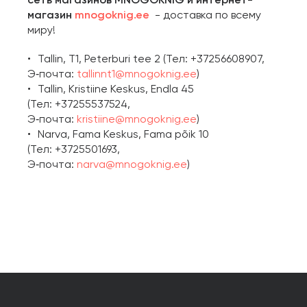
сеть магазинов MNOGOKNIG и интернет-
магазин
mnogoknig.ee
- доставка по всему
миру!
Tallin, T1, Peterburi tee 2 (Тел: +37256608907,
Э‑почта:
tallinnt1@mnogoknig.ee
)
Tallin, Kristiine Keskus, Endla 45
(Тел: +37255537524,
Э‑почта:
kristiine@mnogoknig.ee
)
Narva, Fama Keskus, Fama põik 10
(Тел: +3725501693,
Э‑почта:
narva@mnogoknig.ee
)