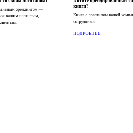
 со своим логотипом?
Хотите брендированный ти
книги?
ративным брендингом —
Книга с логотипом вашей компа
рок вашим партнерам,
сотрудников
клиентам.
ПОДРОБНЕЕ