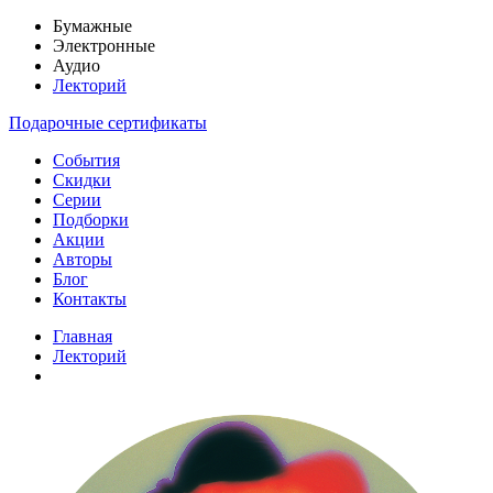
Бумажные
Электронные
Аудио
Лекторий
Подарочные сертификаты
События
Скидки
Серии
Подборки
Акции
Авторы
Блог
Контакты
Главная
Лекторий