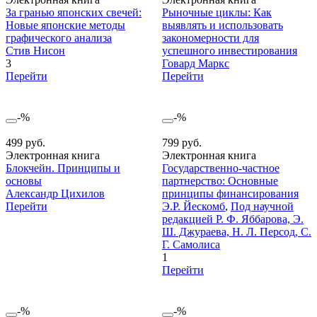
За гранью японских свечей:
Рыночные циклы: Как
Новые японские методы
выявлять и использовать
графического анализа
закономерности для
Стив Нисон
успешного инвестирования
3
Говард Маркс
Перейти
Перейти
-%
-%
499 руб.
799 руб.
Электронная книга
Электронная книга
Блокчейн. Принципы и
Государственно-частное
основы
партнерство: Основные
Александр Цихилов
принципы финансирования
Перейти
Э.Р. Йескомб
,
Под научной
редакцией Р. Ф. Яббарова, Э.
Ш. Джураева, Н. Л. Персод, С.
Г. Самолиса
1
Перейти
-%
-%