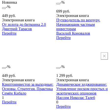
Новинка
-%
-%
699 руб.
449 руб.
Электронная книга
Электронная книга
Путеводитель по венчуру.
От золота до биткоина 2.0
Начинающим частным
Дмитрий Тарасов
инвесторам
Перейти
Василий Коновалов
Перейти
-%
-%
449 руб.
1 299 руб.
Электронная книга
Электронная книга
Криптоинвестор за выходные:
Динамическое хеджирование:
Основы. Стратегия. Практика
Управление риском простых и
Семён Кибало
экзотических опционов
1
Нассим Николас Талеб
Перейти
0
Перейти