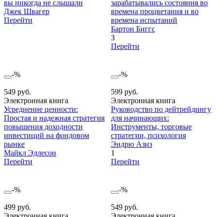
вы никогда не слышали
зарабатывались состояния во
Джек Швагер
времена процветания и во
Перейти
времена испытаний
Бартон Биггс
3
Перейти
-%
-%
549 руб.
599 руб.
Электронная книга
Электронная книга
Усреднение ценности:
Руководство по дейтрейдингу
Простая и надежная стратегия
для начинающих:
повышения доходности
Инструменты, торговые
инвестиций на фондовом
стратегии, психология
рынке
Эндрю Азиз
Майкл Эдлесон
1
Перейти
Перейти
-%
-%
499 руб.
549 руб.
Электронная книга
Электронная книга