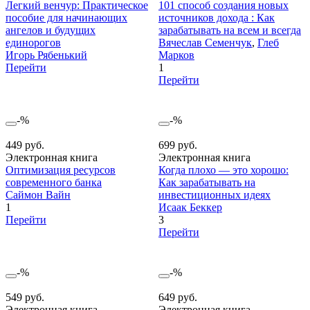
Легкий венчур: Практическое
101 способ создания новых
пособие для начинающих
источников дохода : Как
ангелов и будущих
зарабатывать на всем и всегда
единорогов
Вячеслав Семенчук
,
Глеб
Игорь Рябенький
Марков
Перейти
1
Перейти
-%
-%
449 руб.
699 руб.
Электронная книга
Электронная книга
Оптимизация ресурсов
Когда плохо — это хорошо:
современного банка
Как зарабатывать на
Саймон Вайн
инвестиционных идеях
1
Исаак Беккер
Перейти
3
Перейти
-%
-%
549 руб.
649 руб.
Электронная книга
Электронная книга