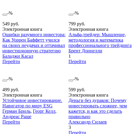
-%
-%
549 руб.
799 руб.
Электронная книга
Электронная книга
Ошибки разумного инвестора:
Альфа-трейдер: Мышление,
Как Уоррен Баффетт учился
методология и математика
на своих неудачах и оттачивал
профессионального трейдинга
инвестиционную стратегию
Брент Доннелли
Баладжи Касал
1
Перейти
Перейти
-%
-%
499 руб.
599 руб.
Электронная книга
Электронная книга
Устойчивое инвестирование.
Деньги без дураков: Почему
Навигатор по миру ESG
инвестировать сложнее, чем
Герман Бриль
,
Георг Келл
,
кажется, и как это сделать
Андреас Раше
правильно
Перейти
Александр Силаев
3
Перейти