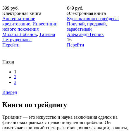
399 руб.
649 руб.
Электронная книга
Электронная книга
Альтернативное
Курс активного трейдера:
кредитование. Инвестиции
Покупай, продавай,
нового поколения
зарабатывай
Михаил Лобанов
,
Татьяна
Александр Герчик
Петрущенкова
16
Перейти
Перейти
Назад
1
2
3
Вперед
Книги по трейдингу
Трейдинг — это искусство и наука заключения сделок на
финансовых рынках с целью получения прибыли. Он
охватывает широкий спектр активов, включая акции, валюты,