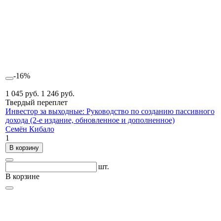
-16%
1 045 руб.
1 246 руб.
Твердый переплет
Инвестор за выходные: Руководство по созданию пассивного
дохода (2-е издание, обновленное и дополненное)
Семён Кибало
1
В корзину
шт.
В корзине