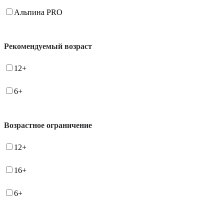
Альпина PRO
Рекомендуемый возраст
12+
6+
Возрастное ограничение
12+
16+
6+