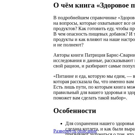
О чём книга «Здоровое п
В подробнейшем справочнике «Здоровое
на вопросы, которые охватывают все о
продуктов? Как готовить еду, чтобы п
В чем опасность пищевых добавок? И 
продукты и как влияют на наше настрое
и не полнеют?
Авторы книги Патриция Барнс-Сварни
исследования и данные, рассказывают 
свой рацион, и разбирают самые попу
«Питание и еда, которую мы едим, — 
которая рассказала бы, что именно ва
Есть лишь пути, по которым книга мож
правильный для вашего здоровья и здо
поможет вам сделать такой выбор».
Особенности
Для сохранения нашего здоровья 
сделана котлета, и как были вы
Развернуть описание
призывают задуматься о том, что