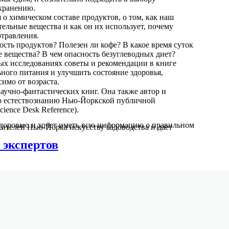
 хранению.
 о химическом составе продуктов, о том, как наш
ельные вещества и как он их использует, почему
травления.
сть продуктов? Полезен ли кофе? В какое время суток
 вещества? В чем опасность безуглеводных диет?
х исследованиях советы и рекомендации в книге
ного питания и улучшить состояние здоровья,
симо от возраста.
аучно-фантастических книг. Она также автор и
по естествознанию Нью-Йоркской публичной
cience Desk Reference).
 здоровью и хочет иметь всю информацию о правильном
ителей Нью-Йорка искусству садоводства и дает
.
 экспертов