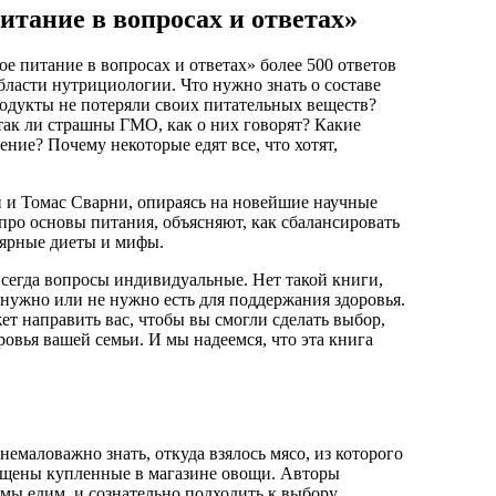
итание в вопросах и ответах»
 питание в вопросах и ответах» более 500 ответов
бласти нутрициологии. Что нужно знать о составе
родукты не потеряли своих питательных веществ?
так ли страшны ГМО, как о них говорят? Какие
ние? Почему некоторые едят все, что хотят,
 и Томас Сварни, опираясь на новейшие научные
про основы питания, объясняют, как сбалансировать
лярные диеты и мифы.
всегда вопросы индивидуальные. Нет такой книги,
м нужно или не нужно есть для поддержания здоровья.
ет направить вас, чтобы вы смогли сделать выбор,
ровья вашей семьи. И мы надеемся, что эта книга
немаловажно знать, откуда взялось мясо, из которого
ращены купленные в магазине овощи. Авторы
 мы едим, и сознательно подходить к выбору