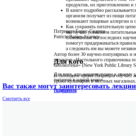
продуктов, их приготовлению и
В книге подробно рассказывается
организм получает из пищи питат
возникают пищевые аллергии и о
Как сохранять питательную ценно
Патриция Барнс-Сварни
мы лучше усваиваем питательные
Patricia Barnes-Svarney
Основанные на последних научны
помогут придерживаться правиль
а следовать им вы можете незави
Автор более 30 научно-популярных и н
редактор «Настольного справочника 
Для кого
библиотеки» (New York Public Library S
Для всех, кто неравнодушен к своему
В свободное время Патриция обучает ж
питании в одной книге.
уроки кулинарии в местных магазинах
Вас также могут заинтересовать лекции
Развернуть
Подробнее
Смотреть
все
Томас Сварни
Thomas Svarney