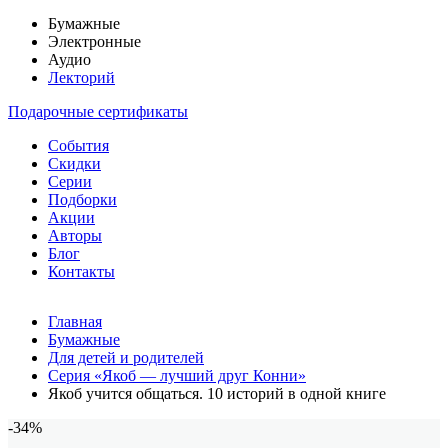
Бумажные
Электронные
Аудио
Лекторий
Подарочные сертификаты
События
Скидки
Серии
Подборки
Акции
Авторы
Блог
Контакты
Главная
Бумажные
Для детей и родителей
Серия «Якоб — лучший друг Конни»
Якоб учится общаться. 10 историй в одной книге
-34%