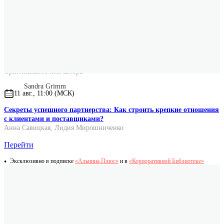
Вес
617 г.
Оригинальное название
Mein Erstes Vorlesebuch Für Kleine Starke Kinder
Оригинальное имя автора
Sandra Grimm
11 авг., 11:00 (МСК)
Секреты успешного партнерства: Как строить крепкие отношения
с клиентами и поставщиками?
Анна Савицкая
,
Лидия Мирошниченко
Перейти
Эксклюзивно в подписке
«Альпина.Плюс»
и в
«Корпоративной Библиотеке»