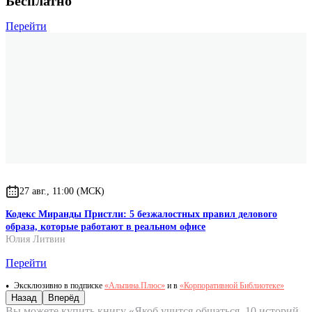
Бесплатно
Перейти
27 авг., 11:00 (МСК)
Кодекс Миранды Пристли: 5 безжалостных правил делового
образа, которые работают в реальном офисе
Юлия Литвин
Перейти
Эксклюзивно в подписке
«Альпина.Плюс»
и в
«Корпоративной Библиотеке»
Назад
Вперёд
Вы можете купить книгу «Якоб учится общаться. 10 историй