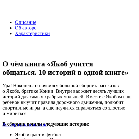
Описание
Об авторе
Характеристики
О чём книга «Якоб учится
общаться. 10 историй в одной книге»
Ура! Наконец-то появился большой сборник рассказов
о Якобе, братике Конни. Внутри вас ждет десять лучших
историй для самых храбрых малышей. Вместе с Якобом ваш
ребенок выучит правила дорожного движения, полюбит
спортивные игры, а еще научится справляться со злостью
и мириться.
В сборник вошли следующие истории:
Развернуть описание
Якоб играет в футбол