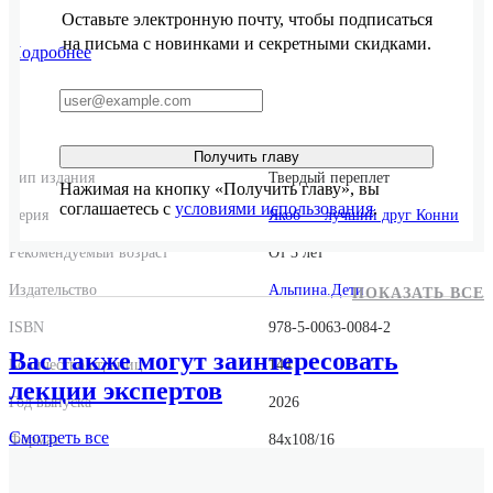
Оставьте электронную почту, чтобы подписаться
на письма с новинками и секретными скидками.
Подробнее
Получить главу
Тип издания
Твердый переплет
Нажимая на кнопку «Получить главу», вы
соглашаетесь с
условиями использования
.
Серия
Якоб — лучший друг Конни
Рекомендуемый возраст
От 3 лет
Издательство
Альпина.Дети
ПОКАЗАТЬ ВСЕ
ISBN
978-5-0063-0084-2
Вас также могут заинтересовать
Количество страниц
144
лекции экспертов
Год выпуска
2026
Смотреть
все
Формат
84x108/16
Размер
210x270x10