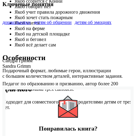
Якоб ссорится с Конни
Ключевые понятия
Якоб говорит нет
Якоб учит правила дорожного движения
Якоб хочет стать пожарным
дошкольники
детям об общении
детям об эмоциях
Якоб злится
Якоб на ферме
Якоб на детской площадке
Якоб и беговел
Якоб всё делает сам
Особенности
Сандра Гримм
Sandra Grimm
Подарочный формат, любимые герои, иллюстрации
с большим количеством деталей, интерактивные задания.
Педагог по образованию и призванию, автор более 200
Для кого
детских книг. Мама трех сыновей.
Подходит для совместного чтения с родителями детям от трех
лет.
Понравилась книга?