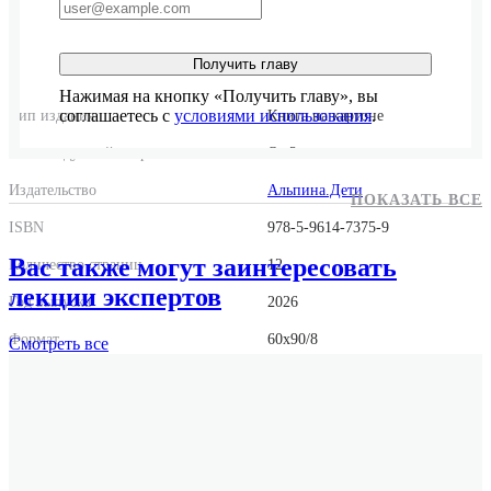
Получить главу
Нажимая на кнопку «Получить главу», вы
соглашаетесь с
условиями использования
.
Тип издания
Книга на картоне
Рекомендуемый возраст
От 2 лет
Издательство
Альпина.Дети
ПОКАЗАТЬ ВСЕ
ISBN
978-5-9614-7375-9
Вас также могут заинтересовать
Количество страниц
12
лекции экспертов
Год выпуска
2026
Формат
60x90/8
Смотреть
все
Размер
180x180x60
Вес
140 г.
Оригинальное имя автора