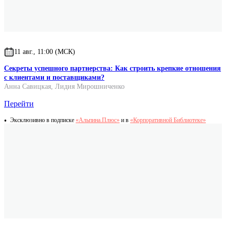
Sandra Grimm
11 авг., 11:00 (МСК)
Секреты успешного партнерства: Как строить крепкие отношения
с клиентами и поставщиками?
Анна Савицкая
,
Лидия Мирошниченко
Перейти
Эксклюзивно в подписке
«Альпина.Плюс»
и в
«Корпоративной Библиотеке»