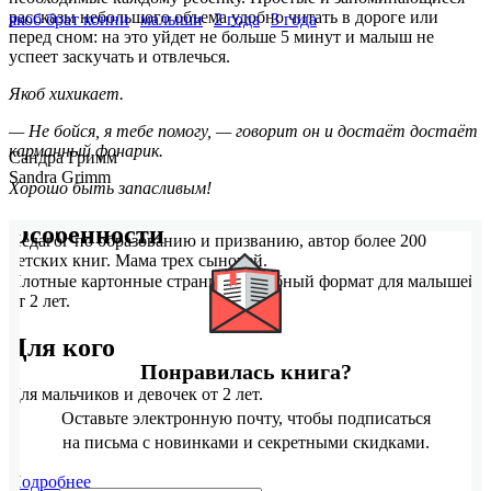
рассказы небольшого объема удобно читать в дороге или
якоб брат конни
малыши
2 года
3 года
перед сном: на это уйдет не больше 5 минут и малыш не
успеет заскучать и отвлечься.
Якоб хихикает.
— Не бойся, я тебе помогу, — говорит он и достаёт достаёт
карманный фонарик.
Сандра Гримм
Sandra Grimm
Хорошо быть запасливым!
Особенности
Педагог по образованию и призванию, автор более 200
детских книг. Мама трех сыновей.
Плотные картонные страницы, удобный формат для малышей
от 2 лет.
Для кого
Понравилась книга?
Для мальчиков и девочек от 2 лет.
Оставьте электронную почту, чтобы подписаться
на письма с новинками и секретными скидками.
Подробнее