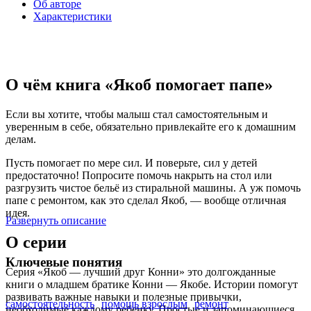
Об авторе
Характеристики
О чём книга «Якоб помогает папе»
Если вы хотите, чтобы малыш стал самостоятельным и
уверенным в себе, обязательно привлекайте его к домашним
делам.
Пусть помогает по мере сил. И поверьте, сил у детей
предостаточно! Попросите помочь накрыть на стол или
разгрузить чистое бельё из стиральной машины. А уж помочь
папе с ремонтом, как это сделал Якоб, — вообще отличная
идея.
Развернуть описание
О серии
Ключевые понятия
Серия «Якоб — лучший друг Конни» это долгожданные
книги о младшем братике Конни — Якобе. Истории помогут
развивать важные навыки и полезные привычки,
самостоятельность
помощь взрослым
ремонт
необходимые каждому ребенку. Простые и запоминающиеся