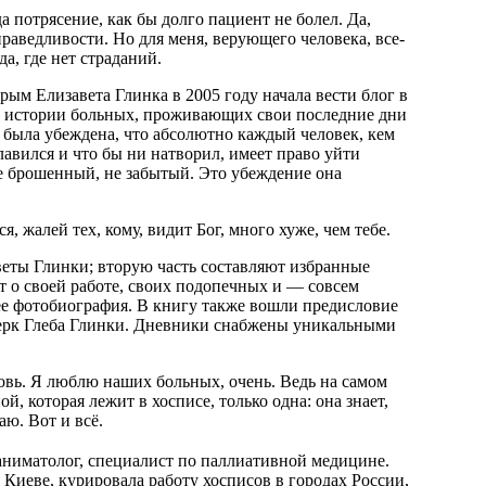
а потрясение, как бы долго пациент не болел. Да,
праведливости. Но для меня, верующего человека, все-
а, где нет страданий.
рым Елизавета Глинка в 2005 году начала вести блог в
ь истории больных, проживающих свои последние дни
 была убеждена, что абсолютно каждый человек, кем
лавился и что бы ни натворил, имеет право уйти
е брошенный, не забытый. Это убеждение она
, жалей тех, кому, видит Бог, много хуже, чем тебе.
веты Глинки; вторую часть составляют избранные
т о своей работе, своих подопечных и — совсем
ее фотобиография. В книгу также вошли предисловие
ерк Глеба Глинки. Дневники снабжены уникальными
вь. Я люблю наших больных, очень. Ведь на самом
, которая лежит в хосписе, только одна: она знает,
аю. Вот и всё.
аниматолог, специалист по паллиативной медицине.
 Киеве, курировала работу хосписов в городах России,