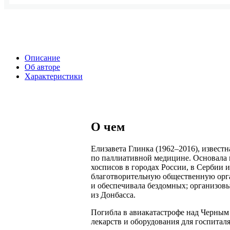
Описание
Об авторе
Характеристики
О чем
Елизавета Глинка (1962–2016), извест
по паллиативной медицине. Основала п
хосписов в городах России, в Сербии
благотворительную общественную орг
и обеспечивала бездомных; организов
из Донбасса.
Погибла в авиакатастрофе над Черным 
лекарств и оборудования для госпитал