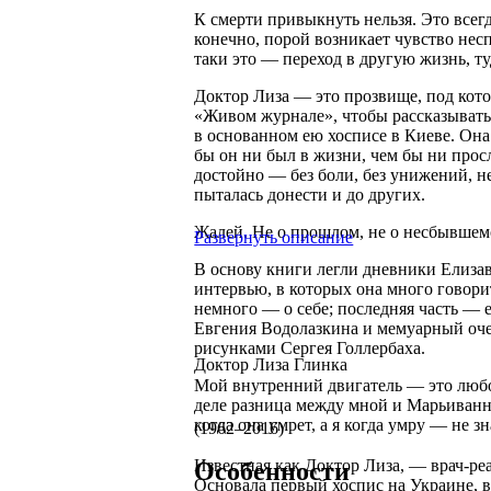
К смерти привыкнуть нельзя. Это всегд
конечно, порой возникает чувство нес
таки это — переход в другую жизнь, туд
Доктор Лиза — это прозвище, под кото
«Живом журнале», чтобы рассказыват
в основанном ею хосписе в Киеве. Она
бы он ни был в жизни, чем бы ни прос
достойно — без боли, без унижений, н
пыталась донести и до других.
Жалей. Не о прошлом, не о несбывшемся
Развернуть описание
В основу книги легли дневники Елиза
интервью, в которых она много говори
немного — о себе; последняя часть — 
Евгения Водолазкина и мемуарный оч
рисунками Сергея Голлербаха.
Доктор Лиза Глинка
Мой внутренний двигатель — это любо
деле разница между мной и Марьиванной
когда она умрет, а я когда умру — не зн
(1962–2016)
Известная как Доктор Лиза, — врач-ре
Особенности
Основала первый хоспис на Украине, в