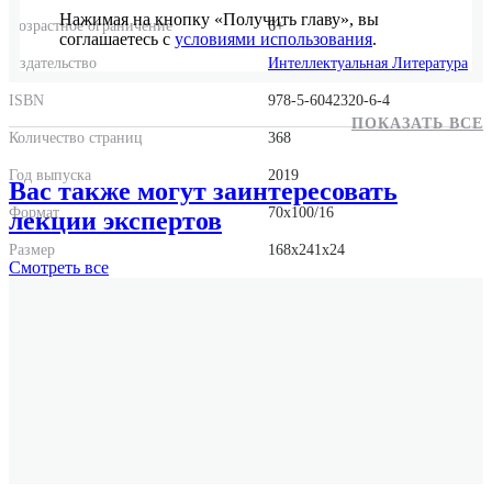
Нажимая на кнопку «Получить главу», вы
Возрастное ограничение
6+
соглашаетесь с
условиями использования
.
Издательство
Интеллектуальная Литература
ISBN
978-5-6042320-6-4
ПОКАЗАТЬ ВСЕ
Количество страниц
368
Год выпуска
2019
Вас также могут заинтересовать
Формат
70x100/16
лекции экспертов
Размер
168x241x24
Смотреть
все
Вес
740 г.