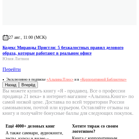
27 авг., 11:00 (МСК)
Кодекс Миранды Пристли: 5 безжалостных правил делового
образа, которые работают в реальном офисе
Юлия Литвин
Перейти
Эксклюзивно в подписке
«Альпина.Плюс»
и в
«Корпоративной Библиотеке»
Назад
Вперёд
Вы можете купить книгу «Я - продавец. Все о профессии
продавца 21 века» в интернет-магазине «Альпина.Книги» по
самой низкой цене. Доставка по всей территории России
самовывозом, почтой или курьером. Оставляйте отзывы на
книгу и получайте бонусные баллы для следующих покупок.
Ещё 4000+ деловых книг
Хотите тираж со своим
логотипом?
А также саммари, аудиокниги,
Книга с корпоративным
тесты, курсы и видео –