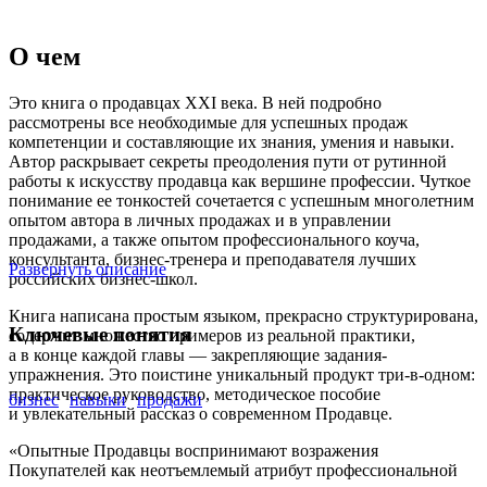
О чем
Это книга о продавцах XXI века. В ней подробно
рассмотрены все необходимые для успешных продаж
компетенции и составляющие их знания, умения и навыки.
Автор раскрывает секреты преодоления пути от рутинной
работы к искусству продавца как вершине профессии. Чуткое
понимание ее тонкостей сочетается с успешным многолетним
опытом автора в личных продажах и в управлении
продажами, а также опытом профессионального коуча,
консультанта, бизнес-тренера и преподавателя лучших
Развернуть описание
российских бизнес-школ.
Книга написана простым языком, прекрасно структурирована,
Ключевые понятия
содержит множество примеров из реальной практики,
а в конце каждой главы — закрепляющие задания-
упражнения. Это поистине уникальный продукт три-в-одном:
практическое руководство, методическое пособие
бизнес
навыки
продажи
и увлекательный рассказ о современном Продавце.
«Опытные Продавцы воспринимают возражения
Покупателей как неотъемлемый атрибут профессиональной