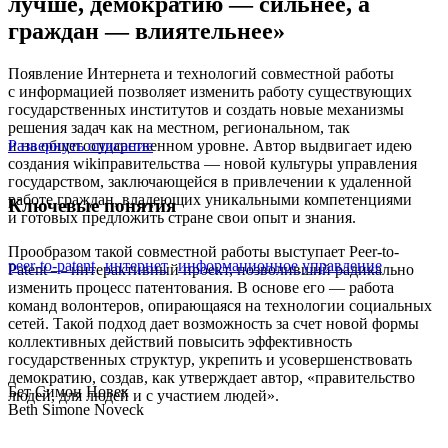
лучше, демократию — сильнее, а
граждан — влиятельнее»
Появление Интернета и технологий совместной работы
с информацией позволяет изменить работу существующих
государственных институтов и создать новые механизмы
решения задач как на местном, региональном, так
и на общегосударственном уровне. Автор выдвигает идею
Развернуть описание
создания wikiправительства — новой культуры управления
государством, заключающейся в привлечении к удаленной
работе граждан, владеющих уникальными компетенциями
Ключевые понятия
и готовых предложить стране свои опыт и знания.
Прообразом такой совместной работы выступает Peer-to-
peer-to-patent
интернет
информационное управление
Patent — интерактивный проект, позволивший радикально
изменить процесс патентования. В основе его — работа
команд волонтеров, опирающаяся на технологии социальных
сетей. Такой подход дает возможность за счет новой формы
коллективных действий повысить эффективность
государственных структур, укрепить и усовершенствовать
демократию, создав, как утверждает автор, «правительство
Бет Симон Новек
людей, для людей и с участием людей».
Beth Simone Noveck