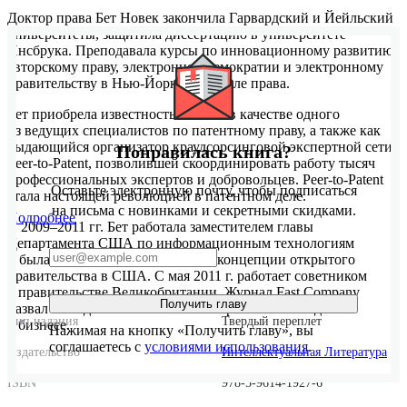
Доктор права Бет Новек закончила Гарвардский и Йейльский
университеты, защитила диссертацию в университете
Инсбрука. Преподавала курсы по инновационному развитию,
авторскому праву, электронной демократии и электронному
правительству в Нью-Йоркской школе права.
Бет приобрела известность в США в качестве одного
из ведущих специалистов по патентному праву, а также как
выдающийся организатор краудсорсинговой экспертной сети
Понравилась книга?
Peer-to-Patent, позволившей скоординировать работу тысяч
профессиональных экспертов и добровольцев. Peer-to-Patent
Оставьте электронную почту, чтобы подписаться
стала настоящей революцией в патентном деле.
на письма с новинками и секретными скидками.
Подробнее
В 2009–2011 гг. Бет работала заместителем главы
Департамента США по информационным технологиям
и была инициатором реализации концепции открытого
правительства в США. С мая 2011 г. работает советником
в правительстве Великобритании. Журнал Fast Company
Получить главу
назвал Бет одной из ста наиболее креативных людей
Тип издания
Твердый переплет
в бизнесе.
Нажимая на кнопку «Получить главу», вы
соглашаетесь с
условиями использования
.
Издательство
Интеллектуальная Литература
ISBN
978-5-9614-1927-6