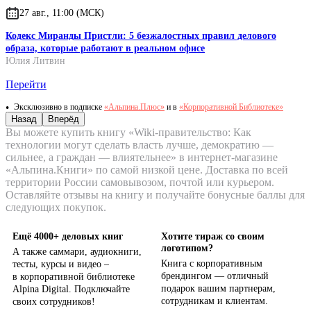
27 авг., 11:00 (МСК)
Кодекс Миранды Пристли: 5 безжалостных правил делового
образа, которые работают в реальном офисе
Юлия Литвин
Перейти
Эксклюзивно в подписке
«Альпина.Плюс»
и в
«Корпоративной Библиотеке»
Назад
Вперёд
Вы можете купить книгу «Wiki-правительство: Как
технологии могут сделать власть лучше, демократию —
сильнее, а граждан — влиятельнее» в интернет-магазине
«Альпина.Книги» по самой низкой цене. Доставка по всей
территории России самовывозом, почтой или курьером.
Оставляйте отзывы на книгу и получайте бонусные баллы для
следующих покупок.
Ещё 4000+ деловых книг
Хотите тираж со своим
логотипом?
А также саммари, аудиокниги,
Книга с корпоративным
тесты, курсы и видео –
брендингом — отличный
в корпоративной библиотеке
подарок вашим партнерам,
Alpina Digital. Подключайте
сотрудникам и клиентам.
своих сотрудников!