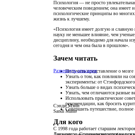
Психология — не просто увлекательна
человеческим поведением; она имеет 
психологические принципы во многих
жизнь к лучшему.
«Психология имеет долгую и славную 
науку не меньшее влияние, чем учены
дисциплину, необходимо для начала изу
сегодня и чем она была в прошлом».
Зачем читать
Развернуть описание
Получить представление о мозге 
Узнать о том, как повлияли на
эксперименты: от Стэнфордског
Узнать больше о видах психическ
Узнать, чем отличаются разные в
Использовать практические сов
рекомендации, как бросить курит
Сэнди Мэнн
Совершить путешествие, полное 
Sandi Mann
Для кого
С 1998 года работает старшим лекторо
Ланкашира. Специализируется на псих
Для всех, кому интересно разобраться 