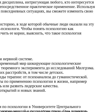
я дисциплина, интригующая любого, кто интересуется
непосредственное практическое применение. Используя
 повседневных ситуациях, вы сможете изменить свою
историю, в ходе которой обычные люди оказали на эту
е-психологи. Чтобы понять психологию как
чить ее корни, выяснить, что такое психология
и нервной системе.
 современный мир шокирующие психологические
о тюремного эксперимента до исследований Милгрэма.
их расстройств, в том числе детских.
иды терапии: от психоанализа до гуманистической.
еты по применению психологии в жизни, например
ь или развить лидерские качества.
открытий и новых знаний.
м по психологии в Университете Центрального
ологии эмоций и психологии труда. Она директор
в психологии, узнать о работе психологов и изучить