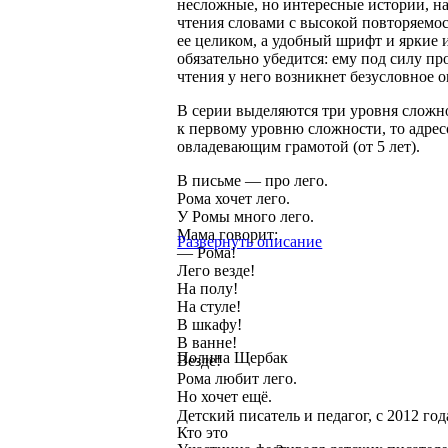
несложные, но интересные истории, 
чтения словами с высокой повторяемос
ее целиком, а удобный шрифт и яркие
обязательно убедится: ему под силу п
чтения у него возникнет безусловное 
В серии выделяются три уровня сложн
к первому уровню сложности, то адрес
овладевающим грамотой (от 5 лет).
В письме — про лего.
Рома хочет лего.
У Ромы много лего.
Мама говорит:
Развернуть описание
— Рома!
Лего везде!
На полу!
На стуле!
В шкафу!
В ванне!
Полина Щербак
Везде!
Рома любит лего.
Но хочет ещё.
Детский писатель и педагог, с 2012 год
Кто это