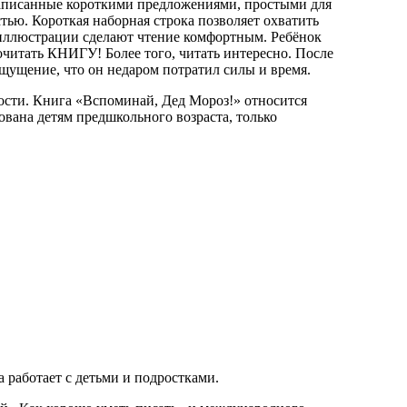
написанные короткими предложениями, простыми для
тью. Короткая наборная строка позволяет охватить
 иллюстрации сделают чтение комфортным. Ребёнок
рочитать КНИГУ! Более того, читать интересно. После
ощущение, что он недаром потратил силы и время.
ости. Книга «Вспоминай, Дед Мороз!» относится
ована детям предшкольного возраста, только
а работает с детьми и подростками.