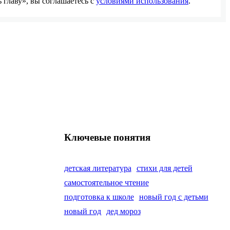
главу», вы соглашаетесь с
условиями использования
.
Ключевые понятия
детская литература
стихи для детей
самостоятельное чтение
подготовка к школе
новый год с детьми
новый год
дед мороз