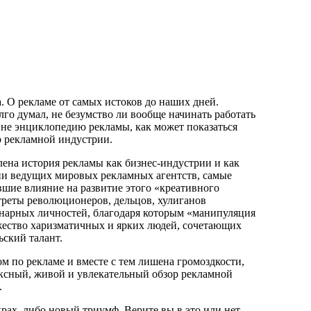
 О рекламе от самых истоков до наших дней.
лго думал, не безумство ли вообще начинать работать
л не энциклопедию рекламы, как может показаться
р рекламной индустрии.
ена история рекламы как бизнес-индустрии и как
ии ведущих мировых рекламных агентств, самые
вшие влияние на развитие этого «креативного
треты революционеров, дельцов, хулиганов
нарных личностей, благодаря которым «манипуляция
жество харизматичных и ярких людей, сочетающих
ьский талант.
 по рекламе и вместе с тем лишена громоздкости,
ксный, живой и увлекательный обзор рекламной
.
рах, либо новый триумф. Верите вы в это или нет,