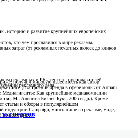
пы, историю и развитие крупнейших европейских
стов, кто чем прославился в мире рекламы.
вных затрат (от рекламных печатных вклеек до кликов
икам рекламных и PR-агентств, преподавателей
иже, получил мировую известность как автор
зучении рекламного дела.
аркетинге (Построение бренда в сфере моды: от Armani
007; Медиагиганты: Как крупнейшие медиакомпании
тво, М.: Альпина Бизнес Букс, 2006 и др.). Кроме
ет статьи и обзоры в популярнейшем
й индустрии Campaign, много пишет о рекламе, моде,
 экспертов
й во всем мире.