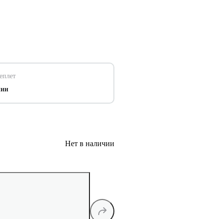
еплет
чии
Нет в наличии