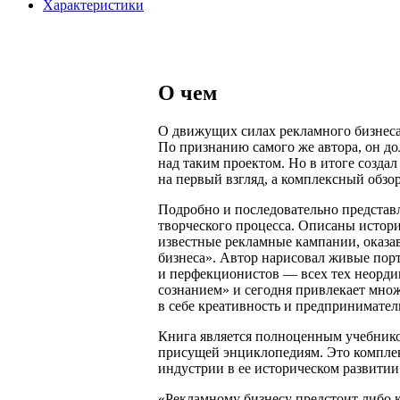
Характеристики
О чем
О движущих силах рекламного бизнеса.
По признанию самого же автора, он до
над таким проектом. Но в итоге созда
на первый взгляд, а комплексный обзо
Подробно и последовательно представл
творческого процесса. Описаны истор
известные рекламные кампании, оказа
бизнеса». Автор нарисовал живые пор
и перфекционистов — всех тех неорди
сознанием» и сегодня привлекает мно
в себе креативность и предпринимател
Книга является полноценным учебником
присущей энциклопедиям. Это компле
индустрии в ее историческом развитии
«Рекламному бизнесу предстоит либо к