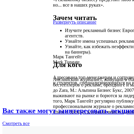
но... все в наших руках».
Зачем читать
Развернуть описание
Изучите рекламный бизнес Евро
агентств.
Узнайте имена успешных реклами
Узнайте, как избежать неэффекти
на баннеры).
Марк Тангейт
Mark Tungate
Для кого
Адресована топ-менеджерам и сотрудн
Английский журналист, живущий в Пар
и студентов, специализирующихся на и
бестселлеров о рекламе, брендинге и м
до Zara, М.: Альпина Бизнес Букс, 2
выживают на рынке и борются за лидерс
того, Марк Тангейт регулярно публику
профессиональном журнале о рекламно
Вас также могут заинтересовать лекции
стиле и брендах для различных издани
Смотреть
все