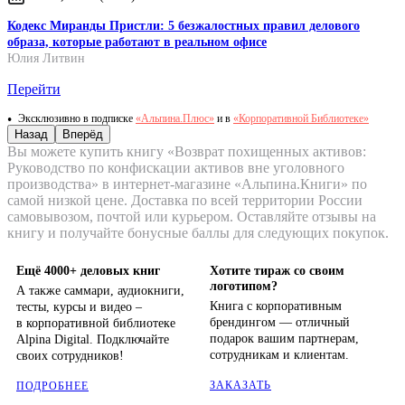
Кодекс Миранды Пристли: 5 безжалостных правил делового
образа, которые работают в реальном офисе
Юлия Литвин
Перейти
Эксклюзивно в подписке
«Альпина.Плюс»
и в
«Корпоративной Библиотеке»
Назад
Вперёд
Вы можете купить книгу «Возврат похищенных активов:
Руководство по конфискации активов вне уголовного
производства» в интернет-магазине «Альпина.Книги» по
самой низкой цене. Доставка по всей территории России
самовывозом, почтой или курьером. Оставляйте отзывы на
книгу и получайте бонусные баллы для следующих покупок.
Ещё 4000+ деловых книг
Хотите тираж со своим
логотипом?
А также саммари, аудиокниги,
Книга с корпоративным
тесты, курсы и видео –
брендингом — отличный
в корпоративной библиотеке
подарок вашим партнерам,
Alpina Digital. Подключайте
сотрудникам и клиентам.
своих сотрудников!
ЗАКАЗАТЬ
ПОДРОБНЕЕ