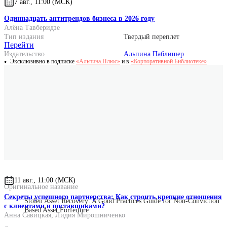
7 авг., 11:00 (МСК)
Одиннадцать антитрендов бизнеса в 2026 году
Алёна Тавберидзе
Тип издания
Твердый переплет
Перейти
Издательство
Альпина Паблишер
Эксклюзивно в подписке
«Альпина.Плюс»
и в
«Корпоративной Библиотеке»
ISBN
978-5-9614-5203-7
Количество страниц
360
Год выпуска
2015
Формат
70x100/16
Размер
170x241x23
Вес
450 г.
11 авг., 11:00 (МСК)
Оригинальное название
Секреты успешного партнерства: Как строить крепкие отношения
Stolen Asset Recovery: A Good Practices Guide for Non-Conviction
с клиентами и поставщиками?
Based Asset Forfeiture
Анна Савицкая
,
Лидия Мирошниченко