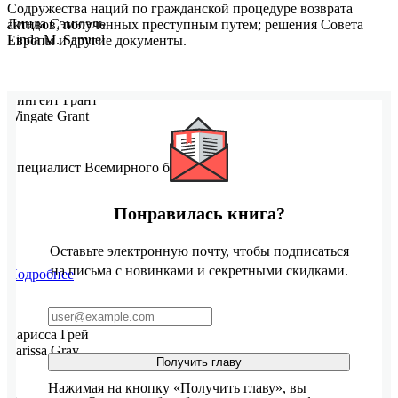
Содружества наций по гражданской процедуре возврата
Линда Сэмюэль
активов, полученных преступным путем; решения Совета
Linda M. Samuel
Европы и другие документы.
Вингейт Грант
Wingate Grant
Специалист Всемирного банка.
Понравилась книга?
Оставьте электронную почту, чтобы подписаться
на письма с новинками и секретными скидками.
Подробнее
Ларисса Грей
Larissa Gray
Получить главу
Нажимая на кнопку «Получить главу», вы