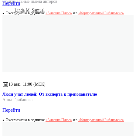
Оригинальные имена авторов
Перейти
Linda M. Samuel
Эксклюзивно в подписке
«Альпина.Плюс»
и в
«Корпоративной Библиотеке»
Wingate Grant
Larissa Gray
Theodore Greenberg
13 авг., 11:00 (МСК)
Люди учат людей: От эксперта к преподавателю
Анна Грибанова
Перейти
Эксклюзивно в подписке
«Альпина.Плюс»
и в
«Корпоративной Библиотеке»