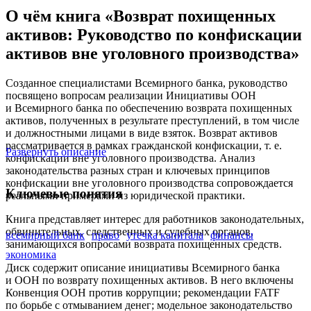
О чём книга «Возврат похищенных
активов: Руководство по конфискации
активов вне уголовного производства»
Созданное специалистами Всемирного банка, руководство
посвящено вопросам реализации Инициативы ООН
и Всемирного банка по обеспечению возврата похищенных
активов, полученных в результате преступлений, в том числе
и должностными лицами в виде взяток. Возврат активов
рассматривается в рамках гражданской конфискации, т. е.
Развернуть описание
конфискации вне уголовного производства. Анализ
законодательства разных стран и ключевых принципов
конфискации вне уголовного производства сопровождается
Ключевые понятия
реальными примерами из юридической практики.
Книга представляет интерес для работников законодательных,
обвинительных, следственных и судебных органов,
всемирный банк
право
утечка капитала
финансы
занимающихся вопросами возврата похищенных средств.
экономика
Диск содержит описание инициативы Всемирного банка
и ООН по возврату похищенных активов. В него включены
Конвенция ООН против коррупции; рекомендации FATF
по борьбе с отмыванием денег; модельное законодательство