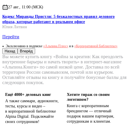
27 авг., 11:00 (МСК)
Кодекс Миранды Пристли: 5 безжалостных правил делового
образа, которые работают в реальном офисе
Юлия Литвин
Перейти
Эксклюзивно в подписке
«Альпина.Плюс»
и в
«Корпоративной Библиотеке»
Назад
Вперёд
Вы можете купить книгу «Война за креатив: Как преодолеть
внутренние барьеры и начать творить» в интернет-магазине
«Альпина.Книги» по самой низкой цене. Доставка по всей
территории России самовывозом, почтой или курьером.
Оставляйте отзывы на книгу и получайте бонусные баллы для
следующих покупок.
Ещё 4000+ деловых книг
Хотите тираж со своим
логотипом?
А также саммари, аудиокниги,
Книга с корпоративным
тесты, курсы и видео –
брендингом — отличный
в корпоративной библиотеке
подарок вашим партнерам,
Alpina Digital. Подключайте
сотрудникам и клиентам.
своих сотрудников!