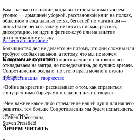
Вам знакомо состояние, когда вы готовы заниматься чем
угодно — домашней уборкой, расстановкой книг на полках,
общением в социальных сетях, беготней по магазинам —
лишь бы не решать задачу, не писать письмо, рассказ,
диссертацию, не идти в фитнес-клуб или на занятия
по иностранному языку
Развернуть описание
Большинство дел не делается не потому, что они сложны или
требуют особых навыков, а потому, что мы не можем
Ключевые понятия
преодолеть внутреннее Сопротивление и постоянно все
откладываем на завтра, до понедельника, до лучших времен.
Сопротивление реально, но этого врага можно и нужно
победить.
прокрастинация
творчество
«Война за креатив» рассказывает о том, как справиться
с внутренними барьерами и наконец начать творить.
«Чем важнее какое-либо стремление нашей души для нашего
развития, тем больше Сопротивления мы будем испытывать,
следуя ему».
Стивен Прессфилд
Steven Pressfield
Зачем читать