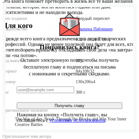
Эта книга поможет претворить в жизнь все те ваши желания
и планы, которые могли копиться годами или даже
десятилетиями и не находили выхода.
Тип издания
Твердый переплет
Для кого
Издательство
Альпина Паблишер
Прежде всего книга предназначена для людей творческих
ISBN
978-5-9614-5706-3
профессий. Однако не менее полезной она будет для всех, кто
Понравилась книга?
хочет побороть привычку откладывать свои дела «на завтра»
Количество страниц
190
или «на потом».
Оставьте электронную почту, чтобы получить
Год выпуска
2016
бесплатную главу и подписаться на письма
Формат
84x108/32
с новинками и секретными скидками.
Размер
130x206x4
Вес
300 г.
Получить главу
Оригинальное название
Нажимая на кнопку «Получить главу», вы
The War of Art: Break Through the Blocks and Win Your Inner
соглашаетесь с
условиями использования
.
Creative Battles
Оригинальное имя автора