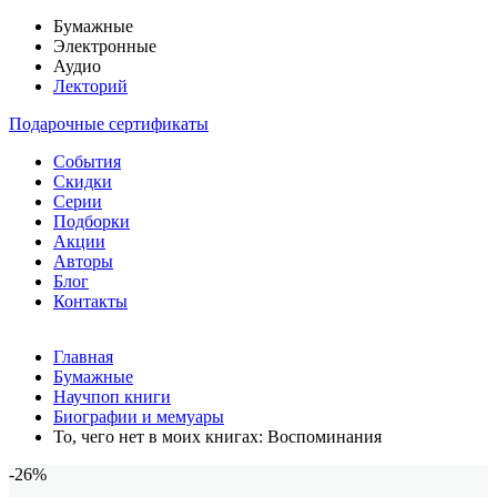
Бумажные
Электронные
Аудио
Лекторий
Подарочные сертификаты
События
Скидки
Серии
Подборки
Акции
Авторы
Блог
Контакты
Главная
Бумажные
Научпоп книги
Биографии и мемуары
То, чего нет в моих книгах: Воспоминания
-26%