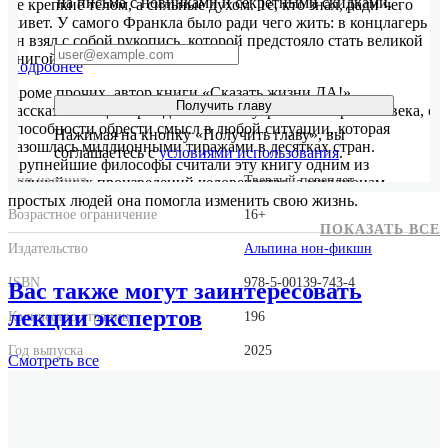
на письма с новинками и секретными скидками.
не крепкие телом, а сильные духом. Те, кто знал, ради чего
живет. У самого Франкла было ради чего жить: в концлагерь
он взял с собой рукопись, которой предстояло стать великой
книгой.
Подробнее
Кроме прочих, автор книги «Сказать жизни ДА!»,
Получить главу
рассказывающей прежде всего о внутреннем мире человека, о
способности обрести смысл в любой ситуации, которая
Нажимая на кнопку «Получить главу», вы
разошлась миллионными тиражами в десятках стран.
соглашаетесь с
условиями использования
.
Крупнейшие философы считали эту книгу одним из
Тип издания
Твердый переплет
величайших произведений человечества, а миллионам
простых людей она помогла изменить свою жизнь.
Возрастное ограничение
16+
ПОКАЗАТЬ ВСЕ
Издательство
Альпина нон-фикшн
ISBN
978-5-00139-743-4
Вас также могут заинтересовать
лекции экспертов
Количество страниц
196
Год выпуска
2025
Смотреть
все
Формат
70x90/32
Размер
120x180x20