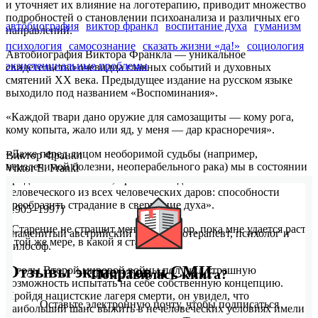
и уточняет их влияние на логотерапию, приводит множество
подробностей о становлении психоанализа и различных его
автобиография
виктор франкл
воспитание духа
гуманизм
направлений.
психология
самосознание
сказать жизни «да!»
социология
Автобиография Виктора Франкла — уникальное
экзистенциальные проблемы
свидетельство очевидца главных событий и духовных
смятений ХХ века. Предыдущее издание на русском языке
выходило под названием «Воспоминания».
«Каждой твари дано оружие для самозащиты — кому рога,
кому копыта, жало или яд, у меня — дар красноречия».
«Даже перед лицом необоримой судьбы (например,
Виктор Франкл
неизлечимой болезни, неоперабельного рака) мы в состоянии
Viktor E. Frankl
придать жизни смысл, принеся свидетельство самого
человеческого из всех человеческих даров: способности
преобразить страдание в свершение духа».
(1905–1997)
«Старение не страшит меня до тех пор, пока мне удается расти
Знаменитый австрийский врач-психотерапевт, психолог и
в той же мере, в какой я старею».
философ.
Отзывы экспертов и СМИ
В годы Второй мировой войны получил страшную
Понравилась книга?
возможность испытать на себе собственную концепцию.
Пройдя нацистские лагеря смерти, он увидел, что
Оставьте электронную почту, чтобы подписаться
наибольший шанс выжить в нечеловеческих условиях имели