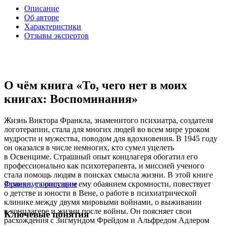
Описание
Об авторе
Характеристики
Отзывы экспертов
О чём книга «То, чего нет в моих
книгах: Воспоминания»
Жизнь Виктора Франкла, знаменитого психиатра, создателя
логотерапии, стала для многих людей во всем мире уроком
мудрости и мужества, поводом для вдохновения. В 1945 году
он оказался в числе немногих, кто сумел уцелеть
в Освенциме. Страшный опыт концлагеря обогатил его
профессионально как психотерапевта, и миссией ученого
стала помощь людям в поисках смысла жизни. В этой книге
Франкл, с присущим ему обаянием скромности, повествует
Развернуть описание
о детстве и юности в Вене, о работе в психиатрической
клинике между двумя мировыми войнами, о выживании
в концлагере и жизни после войны. Он поясняет свои
Ключевые понятия
расхождения с Зигмундом Фрейдом и Альфредом Адлером