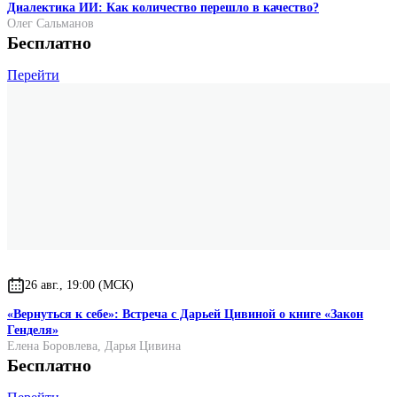
Диалектика ИИ: Как количество перешло в качество?
Олег Сальманов
Бесплатно
Перейти
26 авг., 19:00 (МСК)
«Вернуться к себе»: Встреча с Дарьей Цивиной о книге «Закон
Генделя»
Елена Боровлева
,
Дарья Цивина
Бесплатно