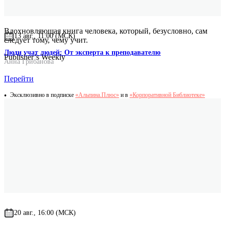
Вдохновляющая книга человека, который, безусловно, сам
13 авг., 11:00 (МСК)
следует тому, чему учит.
Люди учат людей: От эксперта к преподавателю
Publisher’s Weekly
Анна Грибанова
Перейти
Эксклюзивно в подписке
«Альпина.Плюс»
и в
«Корпоративной Библиотеке»
20 авг., 16:00 (МСК)