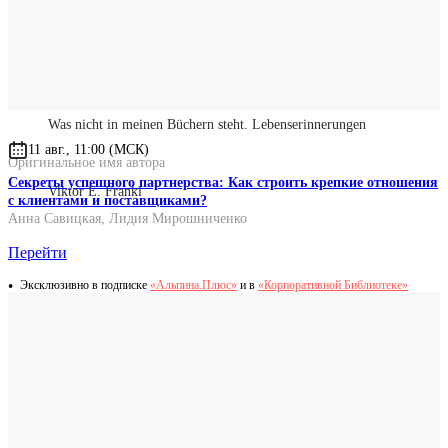
Вес
200 г.
Переводчик
Любовь Сумм
Оригинальное название
Was nicht in meinen Büchern steht. Lebenserinnerungen
11 авг., 11:00 (МСК)
Оригинальное имя автора
Секреты успешного партнерства: Как строить крепкие отношения
Viktor E. Frankl
с клиентами и поставщиками?
Анна Савицкая
,
Лидия Мирошниченко
Перейти
Эксклюзивно в подписке
«Альпина.Плюс»
и в
«Корпоративной Библиотеке»
Столь просто, непосредственно и скромно написанной
автобиографии мне никогда не приходилось читать. Эта
встреча с литературой гения вызывает одновременно восторг
благоговения и потрясение.
Toronto globe and mail