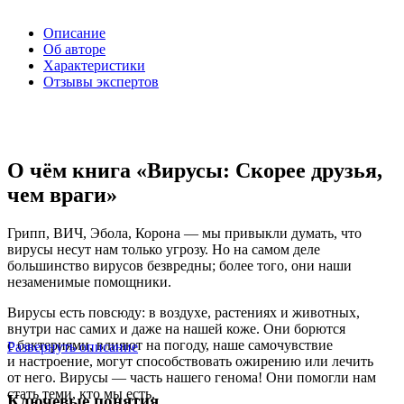
Описание
Об авторе
Характеристики
Отзывы экспертов
О чём книга «Вирусы: Скорее друзья,
чем враги»
Грипп, ВИЧ, Эбола, Корона — мы привыкли думать, что
вирусы несут нам только угрозу. Но на самом деле
большинство вирусов безвредны; более того, они наши
незаменимые помощники.
Вирусы есть повсюду: в воздухе, растениях и животных,
внутри нас самих и даже на нашей коже. Они борются
с бактериями, влияют на погоду, наше самочувствие
Развернуть описание
и настроение, могут способствовать ожирению или лечить
от него. Вирусы — часть нашего генома! Они помогли нам
стать теми, кто мы есть.
Ключевые понятия