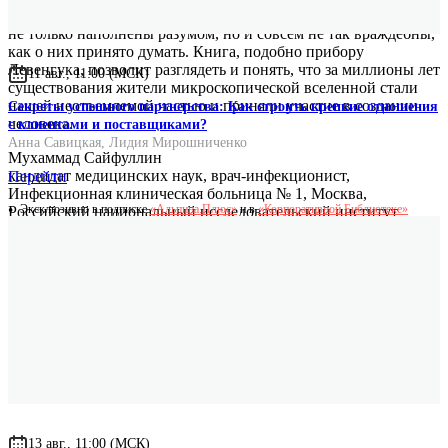
Мёллинг, удивительно: миры, которых мы не замечаем,
не только наполнены разумом, но и совсем не так враждебны,
как о них принято думать. Книга, подобно прибору
Левенгука, позволит разглядеть и понять, что за миллионы лет
11 авг., 11:00 (МСК)
существования жители микроскопической вселенной стали
нашей неотъемлемой частью и приняли участие в создании
Секреты успешного партнерства: Как строить крепкие отношения
человека.
с клиентами и поставщиками?
Анна Савицкая
,
Лидия Мирошниченко
Мухаммад Сайфуллин
кандидат медицинских наук, врач-инфекционист,
Перейти
Инфекционная клиническая больница № 1, Москва,
Эксклюзивно в подписке
«Альпина.Плюс»
и в
«Корпоративной Библиотеке»
Российский национальный исследовательский институт
имени Н.И. Пирогова
13 авг., 11:00 (МСК)