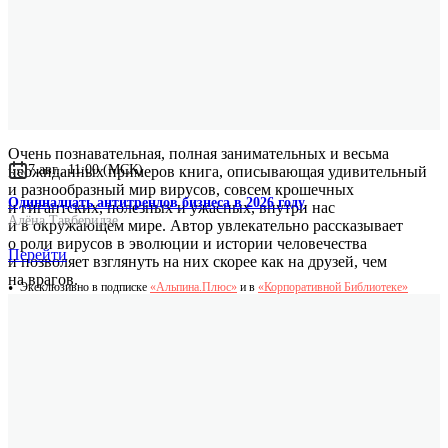
Karin Moelling
Очень познавательная, полная занимательных и весьма
7 авг., 11:00 (МСК)
неожиданных примеров книга, описывающая удивительный
и разнообразный мир вирусов, совсем крошечных
Одиннадцать антитрендов бизнеса в 2026 году
и гигантских, полезных и ужасных, внутри нас
Алёна Тавберидзе
и в окружающем мире. Автор увлекательно рассказывает
о роли вирусов в эволюции и истории человечества
Перейти
и позволяет взглянуть на них скорее как на друзей, чем
на врагов.
Эксклюзивно в подписке
«Альпина.Плюс»
и в
«Корпоративной Библиотеке»
Алексей Мацкевич
кандидат биологических наук, главный научный сотрудник
компании «ТераМАБ»
Пространство, открываемое для нас профессором Карин