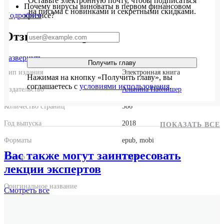
Оставьте электронную почту, чтобы подписаться
Почему вирусы виноваты в первом финансовом
на письма с новинками и секретными скидками.
кризисе?
Подробнее
Отзывы экспертов
Развернуть
Получить главу
Тип издания
Электронная книга
Нажимая на кнопку «Получить главу», вы
соглашаетесь с
условиями использования
.
Издательство
Альпина Паблишер
Количество страниц
586
Год выпуска
2018
ПОКАЗАТЬ ВСЕ
Форматы
epub, mobi
Вас также могут заинтересовать
Размер
7 MB
лекции экспертов
Оригинальное название
Смотреть
все
Viruses: More Friends Than Foes
Оригинальное имя автора