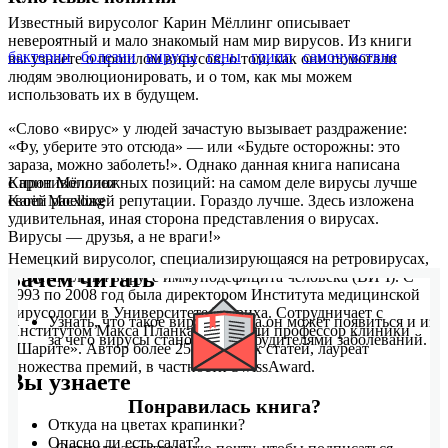
Известный вирусолог Карин Мёллинг описывает
невероятный и мало знакомый нам мир вирусов. Из книги
бактерии
болезни
вирусы
гены
грипп
самочувствие
вы узнаете о прошлом вирусов, о том, как они помогали
людям эволюционировать, и о том, как мы можем
использовать их в будущем.
«Слово «вирус» у людей зачастую вызывает раздражение:
«Фу, уберите это отсюда» — или «Будьте осторожны: это
зараза, можно заболеть!». Однако данная книга написана
с противоположных позиций: на самом деле вирусы лучше
Карин Мёллинг
своей расхожей репутации. Гораздо лучше. Здесь изложена
Karin Moelling
удивительная, иная сторона представления о вирусах.
Вирусы — друзья, а не враги!»
Немецкий вирусолог, специализирующаяся на ретровирусах,
Зачем читать
в том числе на вирусе иммунодефицита человека (ВИЧ). С
1993 по 2008 год была директором Института медицинской
вирусологии в Университете Цюриха. Сотрудничает с
Узнать, что такое вирус, откуда он может появиться и из-
Институтом Макса Планка, почетный профессор клиники
за чего вирусы становятся возбудителями заболеваний.
«Шарите». Автор более 250 научных статей, лауреат
множества премий, в частности SwissAward.
Вы узнаете
Понравилась книга?
Откуда на цветах крапинки?
Опасно ли есть салат?