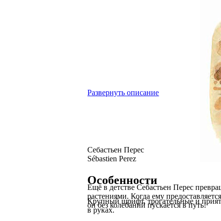
Развернуть описание
Себастьен Перес
Sébastien Perez
Особенности
Ещё в детстве Себастьен Перес превращ
растениями. Когда ему предоставляетс
Крупный шрифт, трогательные и прият
он без колебаний пускается в путь!
в руках.