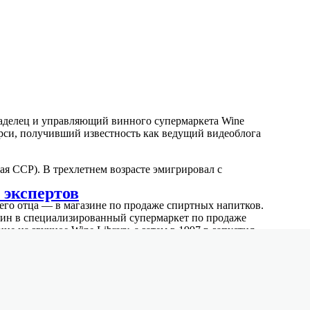
аделец и управляющий винного супермаркета Wine
рси, получивший известность как ведущий видеоблога
кая ССР). В трехлетнем возрасте эмигрировал с
 экспертов
воего отца — в магазине по продаже спиртных напитков.
зин в специализированный супермаркет по продаже
ие на звучное Wine Library, а затем в 1997 г. запустил
 2006 г. Вайнерчук ведет в интернете ежедневный
ый винам (аудитории более 90000 человек).
еня!»
и
«Увлечение — это бизнес»
входят в рейтинг
нию газет The New York Times и Wall Street Journal.