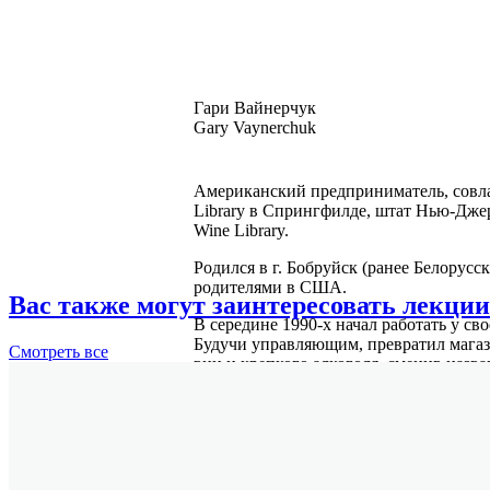
Гари Вайнерчук
Gary Vaynerchuk
Американский предприниматель, совл
Library в Спрингфилде, штат Нью-Дже
Wine Library.
Родился в г. Бобруйск (ранее Белорусс
родителями в США.
Вас также могут заинтересовать лекции
В середине 1990-х начал работать у с
Будучи управляющим, превратил мага
Смотреть
все
вин и крепкого алкоголя, сменив назван
интернет-сайт Wine Library. С февраля
видеоблог Wine Library TV, посвященн
Подробнее
Его книги, в числе которых
«Лайкни м
самых популярных бестселлеров, по мне