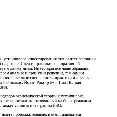
и устойчивого инвестирования становится основной
 на рынке. Идеи и практики корпоративной
шевым движе-нием. Инвесторы все чаще обращают
своем анализе и принятии решений, тем самым
копоставленные специалисты-практики и научные
на Рейнольдс, Йохан Рокстр ём и Пол Полман
иями.
подходов экономической теории к устойчивому
я, что капитализм, основанный на более реальном
, может усилить интеграцию ESG.
ут иметь продолжительные, накапливающиеся