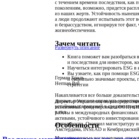
с течением времени последствия, как
поколениям, возможно, придется распл
из наших жертв. Устойчивость нынешне
а люди продолжают испытывать этот в
и безрассудством, игнорируя тот факт,
жизнеобеспечения.
Зачем читать
Развернуть описание
Книга поможет вам разобраться 
и последствия для инвесторов, к
Научиться интегрировать ESG в
Вы узнаете, как при помощи ES
Герман Бриль
и социально значимые проекты, п
Herman Bril
стратегии
Накапливается все больше доказательс
данные, помогают оправдать инвестир
Директор Управления по распредел
устойчивых компаний в среднем опер
пенсионный фонд персонала ООН) в Нь
в год.
работы в международных финансовых у
активами, устойчивого инвестировани
Особенности
деятельности. Окончил магистратуру 
Амстердама, INSEAD и Кембриджский 
Многочисленные исследования, предст
Подробнее