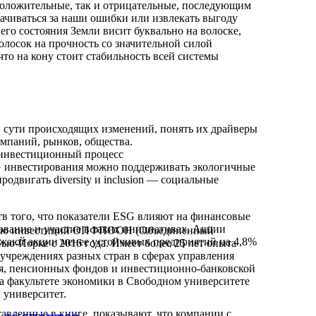
 положительные, так и отрицательные, последующим
ачиваться за наши ошибки или извлекать выгоду
го состояния Земли висит буквально на волоске,
олосок на прочность со значительной силой
 что на кону стоит стабильность всей системы
в сути происходящих изменений, понять их драйверы
омпаний, рынков, общества.
 инвестиционный процесс
G инвестирования можно поддерживать экологичные
родвигать diversity и inclusion — социальные
тв того, что показатели ESG влияют на финансовые
ование и участие в таких инициативах. Акции
ению инвестиций ОПФПООН (Объединенный
ежают акции менее устойчивых предприятий на 4,8%
ю-Йорке с 2016 года. Имеет более 25 лет опыта
чреждениях разных стран в сферах управления
я, пенсионных фондов и инвестиционно-банковской
на факультете экономики в Свободном университете
университет.
авленные в книге, показывают, что компании с