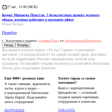
27 авг., 11:00 (МСК)
Кодекс Миранды Пристли: 5 безжалостных правил делового
образа, которые работают в реальном офисе
Юлия Литвин
Перейти
Эксклюзивно в подписке
«Альпина.Плюс»
и в
«Корпоративной Библиотеке»
Назад
Вперёд
Вы можете купить книгу «Ух ты! Сервис» в интернет-
магазине «Альпина.Книги» по самой низкой цене. Доставка
по всей территории России самовывозом, почтой или
курьером. Оставляйте отзывы на книгу и получайте бонусные
баллы для следующих покупок.
Ещё 4000+ деловых книг
Хотите тираж со своим
логотипом?
А также саммари, аудиокниги,
Книга с корпоративным
тесты, курсы и видео –
брендингом — отличный
в корпоративной библиотеке
подарок вашим партнерам,
Alpina Digital. Подключайте
сотрудникам и клиентам.
своих сотрудников!
ЗАКАЗАТЬ
ПОДРОБНЕЕ