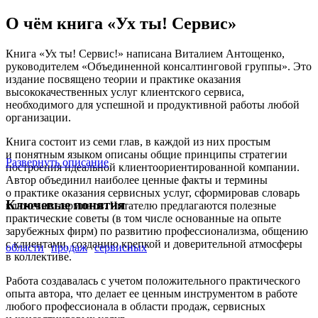
О чём книга «Ух ты! Сервис»
Книга «Ух ты! Сервис!» написана Виталием Антощенко,
руководителем «Объединенной консалтинговой группы». Это
издание посвящено теории и практике оказания
высококачественных услуг клиентского сервиса,
необходимого для успешной и продуктивной работы любой
организации.
Книга состоит из семи глав, в каждой из них простым
и понятным языком описаны общие принципы стратегии
Развернуть описание
построения идеальной клиентоориентированной компании.
Автор объединил наиболее ценные факты и термины
о практике оказания сервисных услуг, сформировав словарь
Ключевые понятия
ключевых терминов. Читателю предлагаются полезные
практические советы (в том числе основанные на опыте
зарубежных фирм) по развитию профессионализма, общению
с клиентами, созданию крепкой и доверительной атмосферы
области
продаж
сервисных
в коллективе.
Работа создавалась с учетом положительного практического
опыта автора, что делает ее ценным инструментом в работе
любого профессионала в области продаж, сервисных