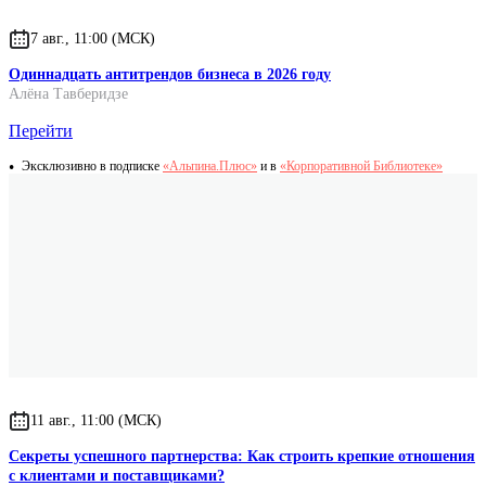
7 авг., 11:00 (МСК)
Одиннадцать антитрендов бизнеса в 2026 году
Алёна Тавберидзе
Перейти
Эксклюзивно в подписке
«Альпина.Плюс»
и в
«Корпоративной Библиотеке»
11 авг., 11:00 (МСК)
Секреты успешного партнерства: Как строить крепкие отношения
с клиентами и поставщиками?