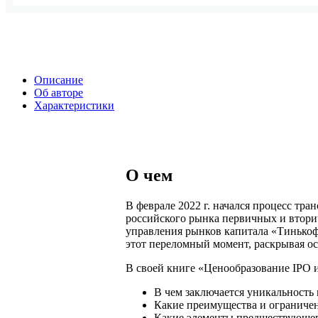
Описание
Об авторе
Характеристики
О чем
В феврале 2022 г. начался процесс тр
российского рынка первичных и втори
управления рынков капитала «Тинько
этот переломный момент, раскрывая о
В своей книге «Ценообразование IPO 
В чем заключается уникальность
Какие преимущества и ограничен
Какие элементы предшествующег