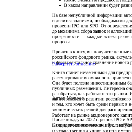
В каком направлении будет разв
На базе непубличной информации авт
и делится знаниями, необходимыми дл
провести IPO или SPO. От определени
до механизма сбора заявок и аллокац
прозрачности — каждый аспект разме
процесса.
Прочитав книгу, вы получите ценные 
российского фондового рынка, актуаль
и фундаментальное сравнение нового 
Развернуть описание
Книга станет незаменимой для предпри
рассматривают возможность привлечен
Она будет полезна инвестиционным б
публичных размещений. Интересна она
разобраться, как работают эти рынки. И
Антон Мальков
заинтересован в развитии российского
и тем, кто хочет быть среди первых в
экономических реалий для расширения 
Работает на рынке акционерного капитал
После нокдауна 2022 г. рынок IPO и S
розничные инвесторы, и сейчас, в 2024
Кандидат экономических наук, выпуск
государственного университета имени