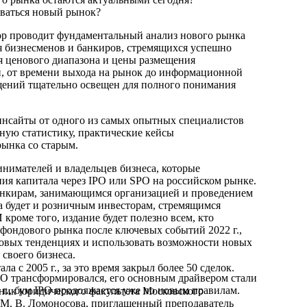
иваться новый рынок?
ор проводит фундаментальный анализ нового рынка
я бизнесменов и банкиров, стремящихся успешно
я ценового диапазона и цены размещения
ий, от времени выхода на рынок до информационной
щений тщательно освещен для полного понимания
инсайты от одного из самых опытных специалистов
ную статистику, практические кейсы
рынка со старым.
нимателей и владельцев бизнеса, которые
ия капитала через IPO или SPO на российском рынке.
анкирам, занимающимся организацией и проведением
 будет и розничным инвесторам, стремящимся
 кроме того, издание будет полезно всем, кто
 фондового рынка после ключевых событий 2022 г.,
 новых тенденциях и использовать возможности новых
своего бизнеса.
а с 2005 г., за это время закрыл более 50 сделок.
PO трансформировался, его основным драйвером стали
 г., бум IPO продолжается уже по новым правилам.
ник юридического факультета Московского
 М. В. Ломоносова, приглашенный преподаватель