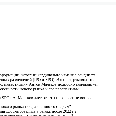
ансформации, который кардинально изменил ландшафт
чных размещений (IPO и SPO). Эксперт, руководитель
фф инвестиций» Антон Мальков подробно анализирует
собенности нового рынка и его перспективы.
и SPO» А. Мальков дает ответы на ключевые вопросы:
 нового рынка по сравнению со старым?
ия сформировались у рынка после 2022 г.?
о рынка остаются актуальными сегодня?