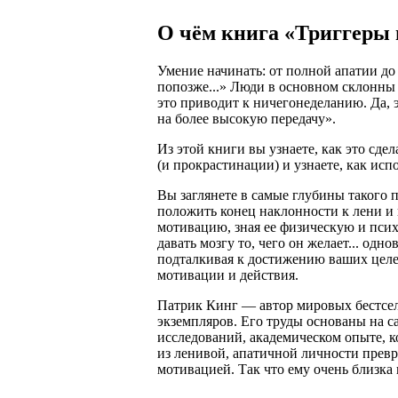
О чём книга «Триггеры
Умение начинать: от полной апатии до 
попозже...» Люди в основном склонны
это приводит к ничегонеделанию. Да, 
на более высокую передачу».
Из этой книги вы узнаете, как это сде
(и прокрастинации) и узнаете, как исп
Вы заглянете в самые глубины такого п
положить конец наклонности к лени и
мотивацию, зная ее физическую и пси
давать мозгу то, чего он желает... од
подталкивая к достижению ваших целей
мотивации и действия.
Патрик Кинг — автор мировых бестсе
экземпляров. Его труды основаны на с
исследований, академическом опыте, к
из ленивой, апатичной личности превр
мотивацией. Так что ему очень близка