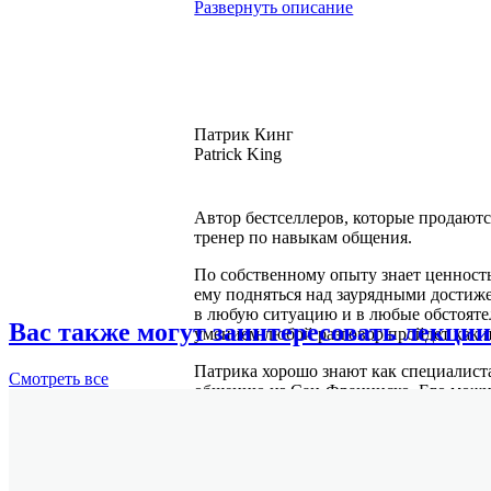
Развернуть описание
Патрик Кинг
Patrick King
Автор бестселлеров, которые продаютс
тренер по навыкам общения.
По собственному опыту знает ценност
ему подняться над заурядными достиж
в любую ситуацию и в любые обстоятел
Вас также могут заинтересовать лекции
умением любой разговор пройдет как п
Патрика хорошо знают как специалист
Смотреть
все
общению из Сан-Франциско. Его можно
Huffington Post, Business Insider, Men’s 
Благодаря высокому эмоциональному 
взаимодействия он стремится помочь 
Подробнее
уверенность людям и вооружить их ин
трюков и уловок, только тщательный 