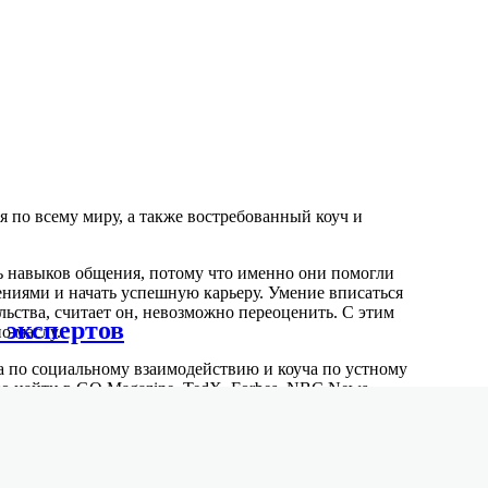
я по всему миру, а также востребованный коуч и
ь навыков общения, потому что именно они помогли
ениями и начать успешную карьеру. Умение вписаться
ьства, считает он, невозможно переоценить. С этим
 экспертов
о маслу.
а по социальному взаимодействию и коуча по устному
 найти в GQ Magazine, TedX, Forbes, NBC News,
Fitness, Inc., ATTN, Real Simple Magazine и Creative Live.
интеллекту и пониманию особенностей человеческого
преодолеть эмоциональные барьеры, внушить
струментами, необходимыми для успеха. Никаких
анализ человеческой психики, cдобренный практикой