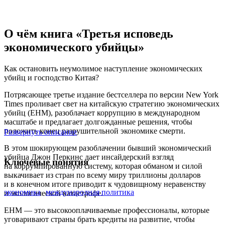
О чём книга «Третья исповедь
экономического убийцы»
Как остановить неумолимое наступление экономических
убийц и господство Китая?
Потрясающее третье издание бестселлера по версии New York
Times проливает свет на китайскую стратегию экономических
убийц (EHM), разоблачает коррупцию в международном
масштабе и предлагает долгожданные решения, чтобы
положить конец разрушительной экономике смерти.
Развернуть описание
В этом шокирующем разоблачении бывший экономический
убийца Джон Перкинс дает инсайдерский взгляд
Ключевые понятия
на коррумпированную систему, которая обманом и силой
выкачивает из стран по всему миру триллионы долларов
и в конечном итоге приводит к чудовищному неравенству
экономика
международная политика
и экологической катастрофе.
EHM — это высокооплачиваемые профессионалы, которые
уговаривают страны брать кредиты на развитие, чтобы