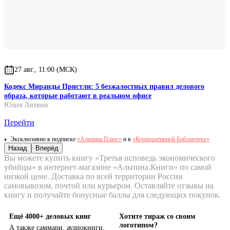
27 авг., 11:00 (МСК)
Кодекс Миранды Пристли: 5 безжалостных правил делового
образа, которые работают в реальном офисе
Юлия Литвин
Перейти
Эксклюзивно в подписке
«Альпина.Плюс»
и в
«Корпоративной Библиотеке»
Назад
Вперёд
Вы можете купить книгу «Третья исповедь экономического
убийцы» в интернет-магазине «Альпина.Книги» по самой
низкой цене. Доставка по всей территории России
самовывозом, почтой или курьером. Оставляйте отзывы на
книгу и получайте бонусные баллы для следующих покупок.
Ещё 4000+ деловых книг
Хотите тираж со своим
логотипом?
А также саммари, аудиокниги,