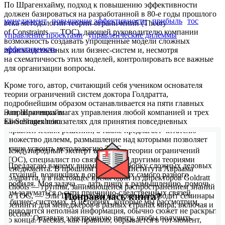
По Шрагенхайму, подход к повышению эффективности
должен базироваться на разработанной в 80-е годы прошлого
менеджмент
повышение эффективности
прибыль
тос
века методологии теории ограничений (Theory
of Constraints — ТОС), дающей руководителю компании
управление проектами
управленческие дилеммы
возможность создавать упрощенные модели сложных
эффективность
производственных или бизнес-систем и, несмотря
на схематичность этих моделей, контролировать все важные
для организации вопросы.
Кроме того, автор, считающий себя учеником основателя
теории ограничений систем доктора Голдратта,
подробнейшим образом останавливается на пяти главных
направляющих шагах управления любой компанией и трех
Эли Шрагенхайм
важнейших показателях для принятия повседневных
Eli Schragenheim
управленческих решений, а также предлагает читателю
множество дилемм, размышление над которыми позволяет
лучше усвоить методологию ТОС.
Международный эксперт в области теории ограничений
(ТОС), специалист по связям ТОС с другими теориями
«Предлагаю вашему вниманию подборку сложных деловых
менеджмента. В прошлом партнер Института Авраама
ситуаций, возникших в организациях самого разного
Голдратта, а в настоящее время один из директоров Goldratt
профиля. Моя задача — дать пищу к размышлению, помочь
Schools — группы, занимающейся распространением знаний
вам задуматься о сути причинно-следственных связей
Понравилась книга?
по ТОС, — Эли Шрагенхайм постоянно проводит семинары и
в бизнес-системах. В историях, которые мы рассмотрим,
тренинги для менеджеров в разных странах мира, включая и
приводится неполная информация, обычно сюжет не раскрыт
Россию.
Оставьте электронную почту, чтобы получить
до конца. Рассказ, как правило, обрывается в тот момент,