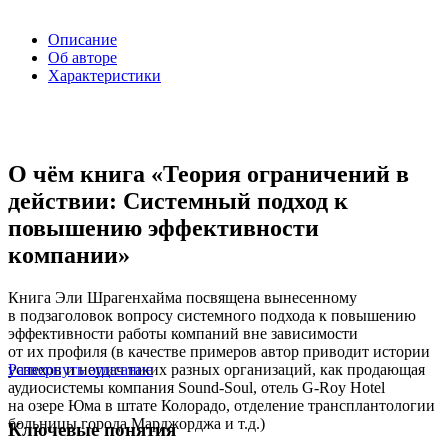
Описание
Об авторе
Характеристики
О чём книга «Теория ограничений в
действии: Системный подход к
повышению эффективности
компании»
Книга Эли Шрагенхайма посвящена вынесенному
в подзаголовок вопросу системного подхода к повышению
эффективности работы компаний вне зависимости
от их профиля (в качестве примеров автор приводит истории
успехов и неудач таких разных организаций, как продающая
Развернуть описание
аудиосистемы компания Sound-Soul, отель G-Roy Hotel
на озере Юма в штате Колорадо, отделение трансплантологии
больницы города Марджорджа и т.д.)
Ключевые понятия