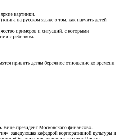
яркие картинки.
) книга на русском языке о том, как научить детей
ичество примеров и ситуаций, с которыми
нии с ребенком.
емятся привить детям бережное отношение ко времени
р. Вице-президент Московского финансово-
ия», заведующая кафедрой корпоративной культуры и
пании «Организация времени», эксперт Центра