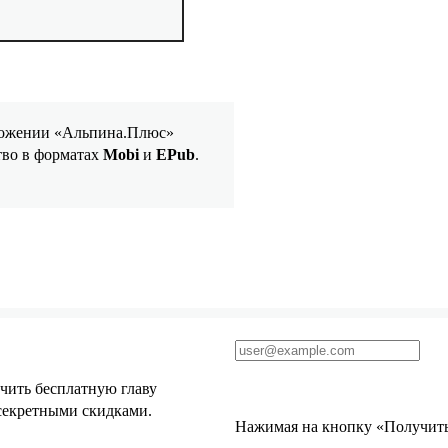
иложении «Альпина.Плюс»
тво в форматах
Mobi
и
EPub
.
чить бесплатную главу
 секретными скидками.
Нажимая на кнопку «Получить 