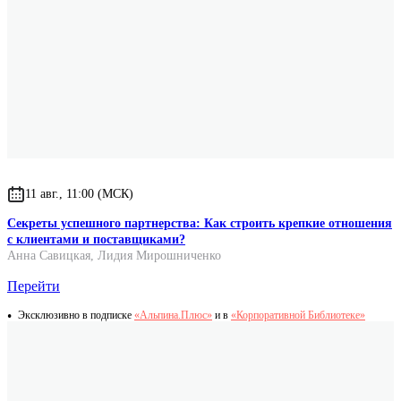
11 авг., 11:00 (МСК)
Секреты успешного партнерства: Как строить крепкие отношения
с клиентами и поставщиками?
Анна Савицкая
,
Лидия Мирошниченко
Перейти
Эксклюзивно в подписке
«Альпина.Плюс»
и в
«Корпоративной Библиотеке»