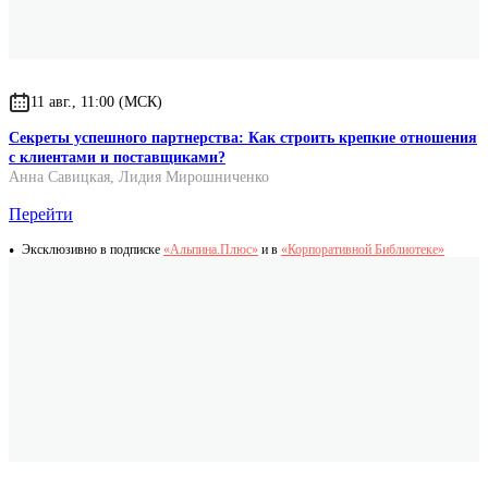
11 авг., 11:00 (МСК)
Секреты успешного партнерства: Как строить крепкие отношения
с клиентами и поставщиками?
Анна Савицкая
,
Лидия Мирошниченко
Перейти
Эксклюзивно в подписке
«Альпина.Плюс»
и в
«Корпоративной Библиотеке»